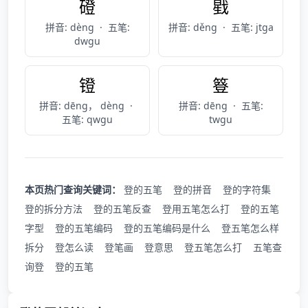
磴
戥
拼音: dèng
·
五笔:
拼音: děng
·
五笔: jtga
dwgu
镫
簦
拼音: dēng， dèng
·
拼音: dēng
·
五笔:
五笔: qwgu
twgu
本页热门查询关键词：
登的五笔
登的拼音
登的字符集
登的拆分方法
登的五笔反查
登用五笔怎么打
登的五笔
字型
登的五笔编码
登的五笔编码是什么
登五笔怎么样
拆分
登怎么读
登笔画
登意思
登五笔怎么打
五笔查
询登
登的五笔