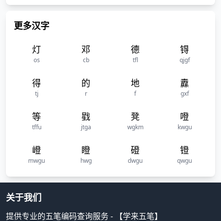
更多汉字
灯
邓
德
锝
os
cb
tfl
qjgf
得
的
地
纛
tj
r
f
gxf
等
戥
凳
噔
tffu
jtga
wgkm
kwgu
嶝
瞪
磴
镫
mwgu
hwg
dwgu
qwgu
关于我们
提供专业的五笔编码查询服务 - 【学来五笔】