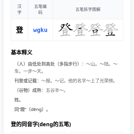
汉
五笔编
五笔拆字图解
字
码
登
wgku
基本释义
（人）由低处到高处（多指步行）
：～山。～陆。～
车。一步～天。
刊登或记载
：～报。～记。他的名字～上了光荣榜。
（谷物）成熟
：五谷丰～。
姓。
同“蹬”（dēng）。
登的同音字(deng的五笔)