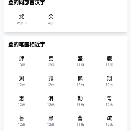
登的同部首汉字
凳
癸
wgkm
wgd
登的笔画相近字
肆
善
盛
鹿
13画
12画
11画
11画
剩
雅
鹅
翔
12画
12画
12画
12画
惠
滑
勤
粤
12画
12画
13画
12画
鲁
黑
曹
疏
12画
12画
11画
12画