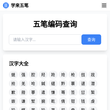
学来五笔
五笔编码查询
查询
汉字大全
蜣
强
腔
羟
跄
炝
枪
戗
戕
抢
羌
呛
鍼
缱
黔
褰
谴
潜
歉
箝
搴
遣
慊
骞
签
愆
椠
嵌
谦
堑
掮
乾
倩
钳
钱
虔