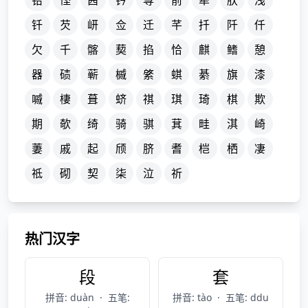
铅
悭
茜
钤
荨
前
牵
肷
浅
钎
芡
岍
佥
迁
芊
扦
阡
仟
欠
千
髂
葜
掐
恰
麒
鳍
憩
器
碛
蕲
槭
綮
蜞
綦
旗
漆
嘁
棲
葺
蛴
祺
琪
琦
棋
欺
期
欹
绮
骑
骐
萁
畦
淇
崎
萋
戚
起
颀
脐
耆
桤
栖
凄
祗
砌
契
柒
泣
祈
热门汉字
段
套
拼音: duàn
·
五笔:
拼音: tào
·
五笔: ddu