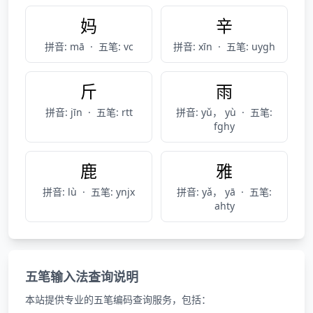
妈
辛
拼音: mā
·
五笔: vc
拼音: xīn
·
五笔: uygh
斤
雨
拼音: jīn
·
五笔: rtt
拼音: yǔ， yù
·
五笔:
fghy
鹿
雅
拼音: lù
·
五笔: ynjx
拼音: yǎ， yā
·
五笔:
ahty
五笔输入法查询说明
本站提供专业的五笔编码查询服务，包括：