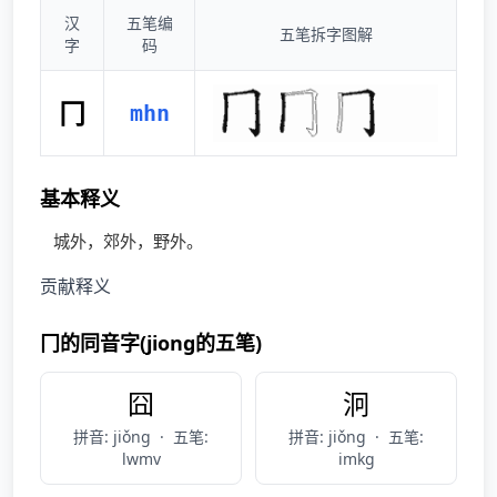
汉
五笔编
五笔拆字图解
字
码
冂
mhn
基本释义
城外，郊外，野外。
贡献释义
冂的同音字(jiong的五笔)
囧
泂
拼音: jiǒng
·
五笔:
拼音: jiǒng
·
五笔:
lwmv
imkg