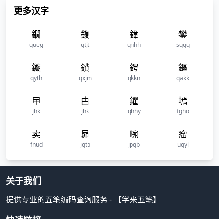
更多汉字
鐗
鍑
鍏
鐢
queg
qtjt
qnhh
sqqq
鏇
鐨
鍔
鏂
qyth
qxjm
qkkn
qakk
曱
甴
鑺
墕
jhk
jhk
qhhy
fgho
卖
昴
晼
瘤
fnud
jqtb
jpqb
uqyl
关于我们
提供专业的五笔编码查询服务 - 【学来五笔】