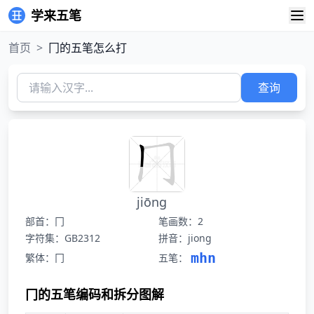
学来五笔
首页
>
冂的五笔怎么打
查询
jiōng
部首：冂
笔画数：2
字符集：GB2312
拼音：jiong
mhn
繁体：冂
五笔：
冂的五笔编码和拆分图解