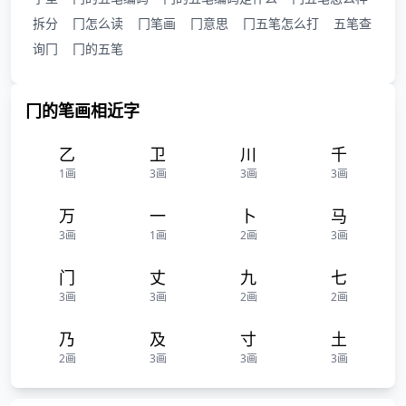
拆分
冂怎么读
冂笔画
冂意思
冂五笔怎么打
五笔查
询冂
冂的五笔
冂的笔画相近字
乙
卫
川
千
1画
3画
3画
3画
万
一
卜
马
3画
1画
2画
3画
门
丈
九
七
3画
3画
2画
2画
乃
及
寸
土
2画
3画
3画
3画