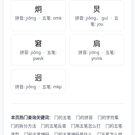
炯
炅
拼音: jiǒng
·
五笔: omk
拼音: jiǒng， guì
·
五
笔: jou
窘
扃
拼音: jiǒng
·
五笔:
拼音: jiōng
·
五笔:
pwvk
ynmk
迥
拼音: jiǒng
·
五笔: mkp
本页热门查询关键词：
冂的五笔
冂的拼音
冂的字符集
冂的拆分方法
冂的五笔反查
冂用五笔怎么打
冂的五笔
字型
冂的五笔编码
冂的五笔编码是什么
冂五笔怎么样