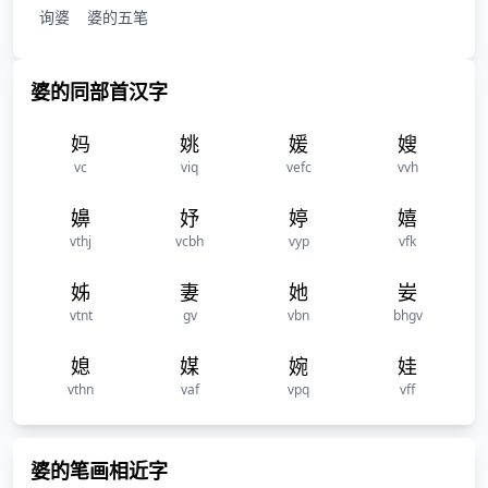
询婆
婆的五笔
婆的同部首汉字
妈
姚
媛
嫂
vc
viq
vefc
vvh
嬶
妤
婷
嬉
vthj
vcbh
vyp
vfk
姊
妻
她
妛
vtnt
gv
vbn
bhgv
媳
媒
婉
娃
vthn
vaf
vpq
vff
婆的笔画相近字