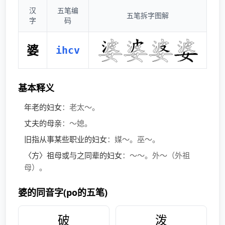
汉
五笔编
五笔拆字图解
字
码
婆
ihcv
基本释义
年老的妇女
：老太～。
丈夫的母亲
：～媳。
旧指从事某些职业的妇女
：媒～。巫～。
〈方〉祖母或与之同辈的妇女
：～～。外～（外祖
母）。
婆的同音字(po的五笔)
破
泼