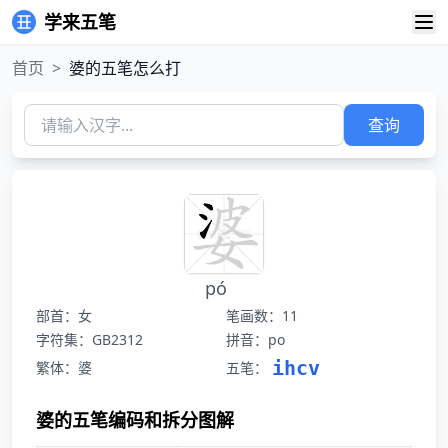
学来五笔
首页
>
婆的五笔怎么打
查询
pó
部首：女
笔画数：11
字符集：GB2312
拼音：po
ihcv
繁体：婆
五笔：
婆的五笔编码和拆分图解