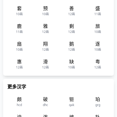
套
预
善
盛
10画
10画
12画
11画
鹿
雅
剩
旅
11画
12画
12画
10画
扇
翔
鹅
逐
10画
12画
12画
10画
惠
滑
缺
粤
12画
12画
10画
12画
更多汉字
颇
破
钷
珀
hcd
dhc
qak
grg