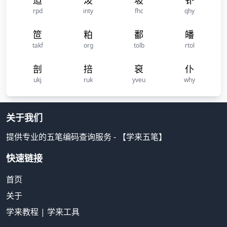
迫
泼
坡
钋
rpd
inty
fhc
qhy
笸
粕
鄱
皤
takf
org
tolb
rtol
剖
掊
裒
仆
ukj
ruk
yveu
why
关于我们
提供专业的五笔编码查询服务 - 【学来五笔】
快速链接
首页
关于
学来教程
|
学来工具