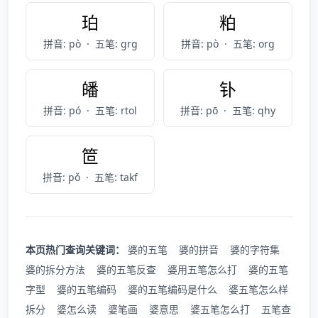
珀
粕
拼音: pò
·
五笔: grg
拼音: pò
·
五笔: org
皤
钋
拼音: pó
·
五笔: rtol
拼音: pō
·
五笔: qhy
笸
拼音: pǒ
·
五笔: takf
本页热门查询关键词：
婆的五笔
婆的拼音
婆的字符集
婆的拆分方法
婆的五笔反查
婆用五笔怎么打
婆的五笔
字型
婆的五笔编码
婆的五笔编码是什么
婆五笔怎么样
拆分
婆怎么读
婆笔画
婆意思
婆五笔怎么打
五笔查