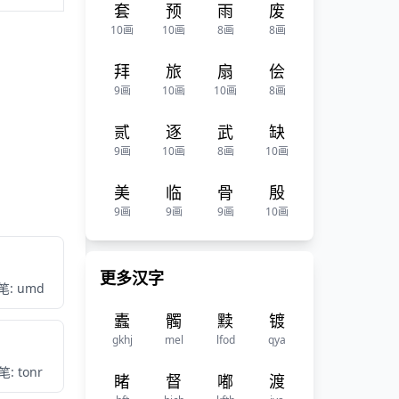
套
预
雨
废
10画
10画
8画
8画
拜
旅
扇
侩
9画
10画
10画
8画
贰
逐
武
缺
9画
10画
8画
10画
美
临
骨
殷
9画
9画
9画
10画
更多汉字
笔: umd
蠹
髑
黩
镀
gkhj
mel
lfod
qya
: tonr
睹
督
嘟
渡