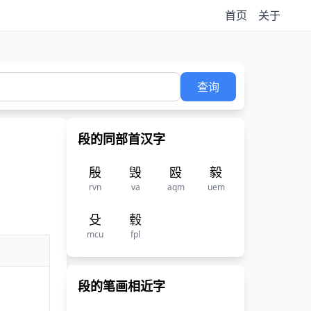
首页
关于
查询
段的同部首汉字
殷
毁
殴
毅
rvn
va
aqm
uem
殳
毂
mcu
fpl
段的笔画相近字