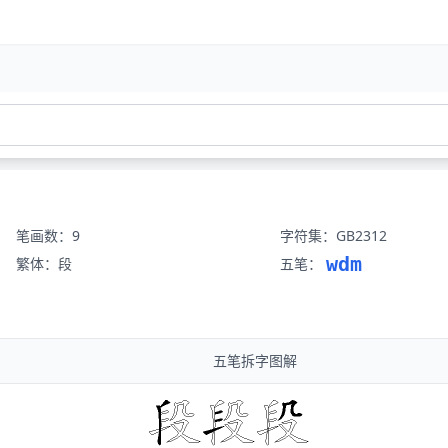
笔画数：9
字符集：GB2312
wdm
繁体：段
五笔：
五笔拆字图解