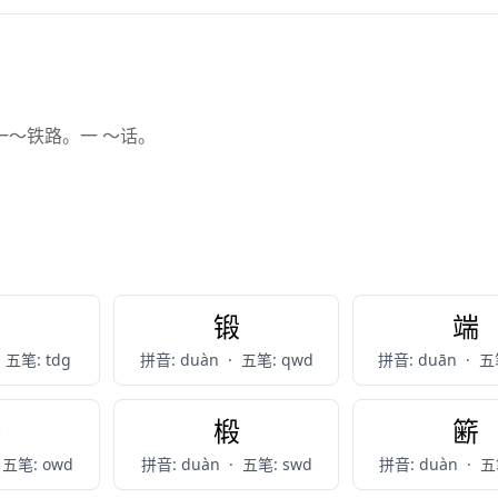
一～铁路。一 ～话。
。
短
锻
端
五笔: tdg
拼音: duàn
·
五笔: qwd
拼音: duān
·
五
煅
椴
簖
五笔: owd
拼音: duàn
·
五笔: swd
拼音: duàn
·
五笔