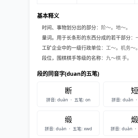
基本释义
时间、事物划分出的部分
：阶～。地～。
量词。用于长条形的东西分成的若干部分
：
工矿企业中的一级行政单位
：工～。机务～
段位，围棋棋手等级的名称
：九～棋 手。
段的同音字(duan的五笔)
断
拼音: duàn
·
五笔: on
拼音: duǎn
·
缎
拼音: duàn
·
五笔: xwd
拼音: duàn
·