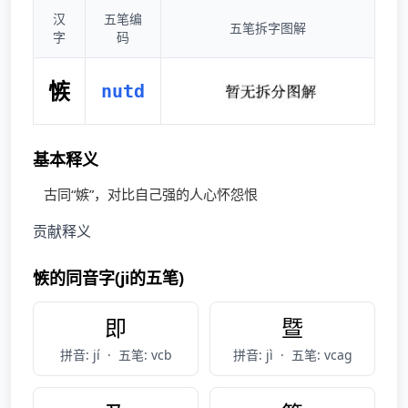
汉
五笔编
五笔拆字图解
字
码
愱
nutd
基本释义
古同“嫉”，对比自己强的人心怀怨恨
贡献释义
愱的同音字(ji的五笔)
即
暨
拼音: jí
·
五笔: vcb
拼音: jì
·
五笔: vcag