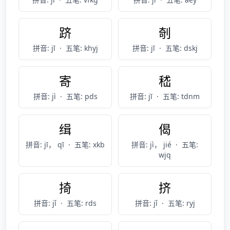
跻
剞
拼音: jī
·
五笔: khyj
拼音: jī
·
五笔: dskj
寄
嵇
拼音: jì
·
五笔: pds
拼音: jī
·
五笔: tdnm
缉
偈
拼音: jī， qī
·
五笔: xkb
拼音: jì， jié
·
五笔:
wjq
掎
挤
拼音: jǐ
·
五笔: rds
拼音: jǐ
·
五笔: ryj