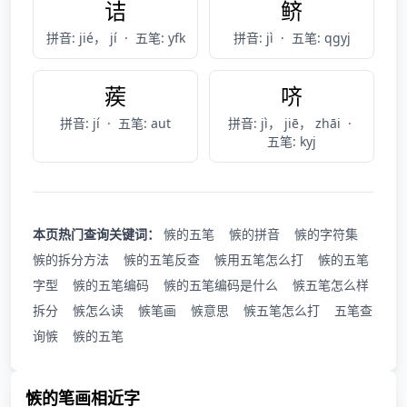
诘
鲚
拼音: jié， jí
·
五笔: yfk
拼音: jì
·
五笔: qgyj
蒺
哜
拼音: jí
·
五笔: aut
拼音: jì， jiē， zhāi
·
五笔: kyj
本页热门查询关键词：
愱的五笔
愱的拼音
愱的字符集
愱的拆分方法
愱的五笔反查
愱用五笔怎么打
愱的五笔
字型
愱的五笔编码
愱的五笔编码是什么
愱五笔怎么样
拆分
愱怎么读
愱笔画
愱意思
愱五笔怎么打
五笔查
询愱
愱的五笔
愱的笔画相近字