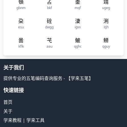
頓
叾
崟
靖
gbnm
bkf
mqf
ugeg
朶
硂
淒
浰
esu
dwgg
igvv
itjh
啚
芅
鲏
鳑
kflk
aau
qghc
qguy
关于我们
提供专业的五笔编码查询服务 - 【学来五笔】
快速链接
首页
关于
学来教程
|
学来工具