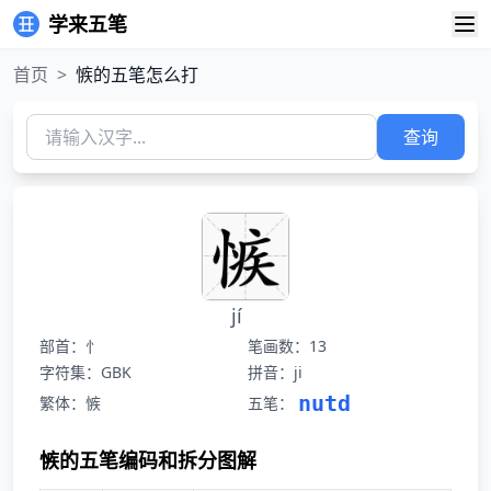
学来五笔
首页
>
愱的五笔怎么打
查询
jí
部首：忄
笔画数：13
字符集：GBK
拼音：ji
nutd
繁体：愱
五笔：
愱的五笔编码和拆分图解