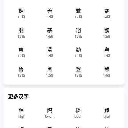
肆
善
雅
赛
13画
12画
12画
14画
剩
寨
翔
鹅
12画
14画
12画
12画
惠
滑
勤
粤
12画
12画
13画
12画
鲁
黑
登
熬
12画
12画
12画
14画
更多汉字
蹕
﨩
隣
﨨
khjf
bwvm
boqh
qfuf