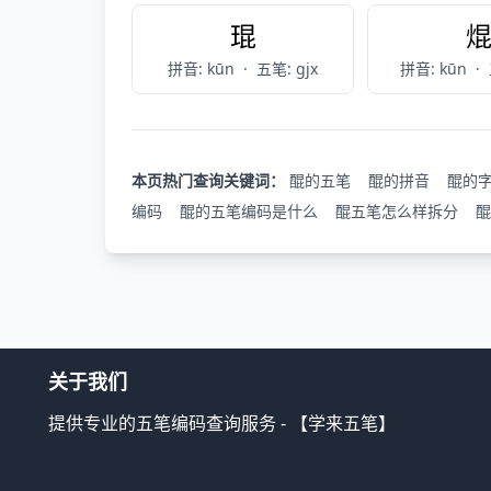
琨
拼音: kūn
·
五笔: gjx
拼音: kūn
·
本页热门查询关键词：
醌的五笔
醌的拼音
醌的
编码
醌的五笔编码是什么
醌五笔怎么样拆分
醌
关于我们
提供专业的五笔编码查询服务 - 【学来五笔】