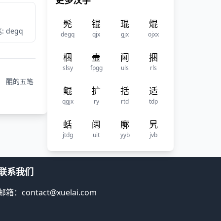
更多汉字
髡
锟
琨
焜
: degq
degq
qjx
gjx
ojxx
梱
壸
阃
捆
slsy
fpgg
uls
rls
醌的五笔
鲲
扩
括
适
qgjx
ry
rtd
tdp
蛞
阔
廓
旯
jtdg
uit
yyb
jvb
联系我们
邮箱：contact@xuelai.com