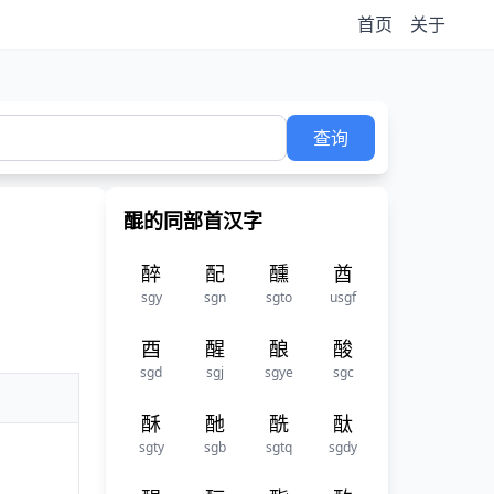
首页
关于
查询
醌的同部首汉字
醉
配
醺
酋
sgy
sgn
sgto
usgf
酉
醒
酿
酸
sgd
sgj
sgye
sgc
酥
酏
酰
酞
sgty
sgb
sgtq
sgdy