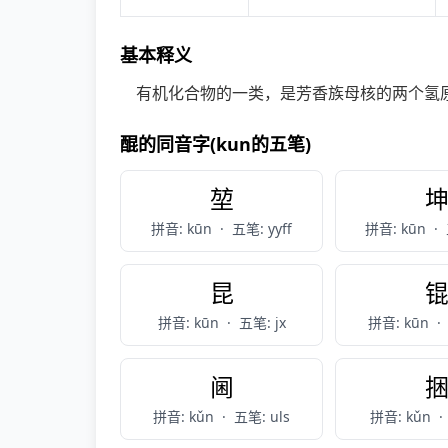
基本释义
有机化合物的一类，是芳香族母核的两个氢原子
醌的同音字(kun的五笔)
堃
拼音: kūn
·
五笔: yyff
拼音: kūn
·
昆
拼音: kūn
·
五笔: jx
拼音: kūn
·
阃
拼音: kǔn
·
五笔: uls
拼音: kǔn
·