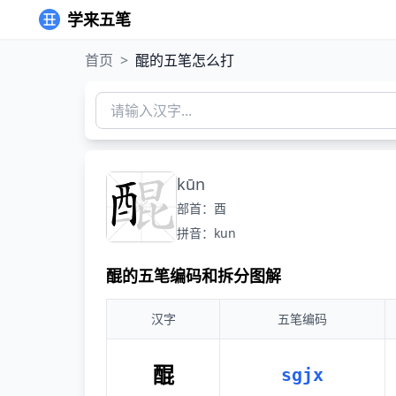
学来五笔
首页
>
醌的五笔怎么打
kūn
部首：酉
拼音：kun
醌的五笔编码和拆分图解
汉字
五笔编码
醌
sgjx