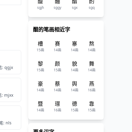
醍
酾
酯
酌
sgjh
sggy
sgx
sgq
醌的笔画相近字
槽
赛
寨
熬
15画
14画
14画
14画
黎
颜
貌
舞
: qgjx
15画
15画
14画
14画
豪
蔡
舆
燕
14画
14画
14画
16画
: mjxx
暨
璟
德
靠
14画
16画
15画
15画
: nls