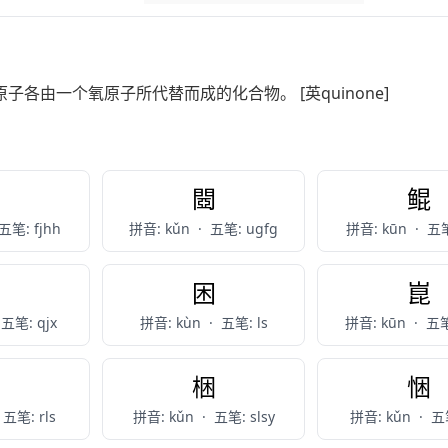
各由一个氧原子所代替而成的化合物。 [英quinone]
坤
閸
鲲
五笔: fjhh
拼音: kǔn
·
五笔: ugfg
拼音: kūn
·
五笔
锟
困
崑
五笔: qjx
拼音: kùn
·
五笔: ls
拼音: kūn
·
五笔
捆
梱
悃
五笔: rls
拼音: kǔn
·
五笔: slsy
拼音: kǔn
·
五笔