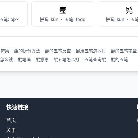
焜
壸
髡
五笔: ojxx
拼音: kǔn
·
五笔: fpgg
拼音: kūn
·
五笔
字符集
醌的拆分方法
醌的五笔反查
醌用五笔怎么打
醌的五笔字型
怎么读
醌笔画
醌意思
醌五笔怎么打
五笔查询醌
醌的五笔
快速链接
首页
关于