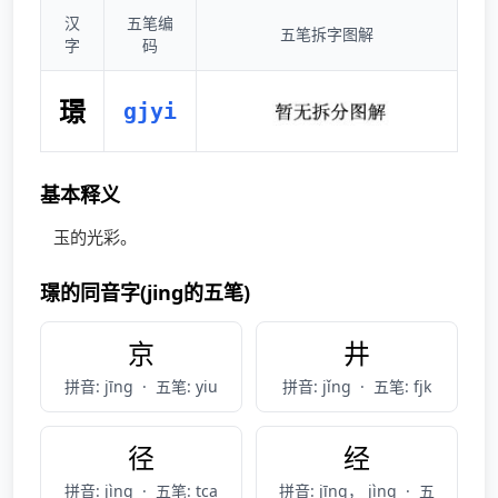
汉
五笔编
五笔拆字图解
字
码
璟
gjyi
基本释义
玉的光彩。
璟的同音字(jing的五笔)
京
井
拼音: jīng
·
五笔: yiu
拼音: jǐng
·
五笔: fjk
径
经
拼音: jìng
·
五笔: tca
拼音: jīng， jìng
·
五