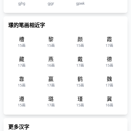
gjhg
gjgr
gpwk
璟的笔画相近字
槽
黎
颜
霞
15画
15画
15画
17画
藏
燕
戴
德
17画
16画
17画
15画
靠
赢
鹤
魏
15画
17画
15画
17画
遵
璐
瑾
冀
15画
17画
15画
16画
更多汉字