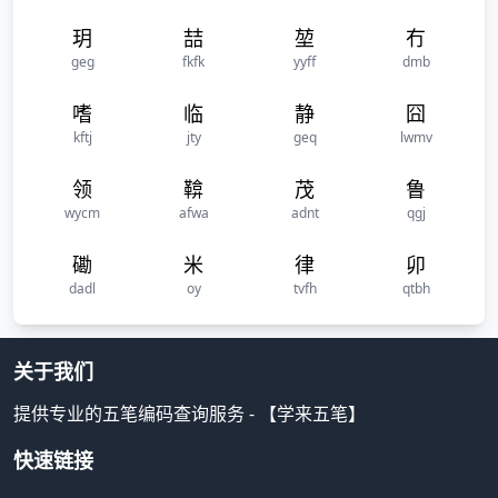
玥
喆
堃
冇
geg
fkfk
yyff
dmb
嗜
临
静
囧
kftj
jty
geq
lwmv
领
鞥
茂
鲁
wycm
afwa
adnt
qgj
磡
米
律
卯
dadl
oy
tvfh
qtbh
关于我们
提供专业的五笔编码查询服务 - 【学来五笔】
快速链接