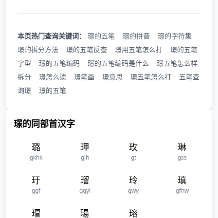
本页热门查询关键词：
璟的五笔
璟的拼音
璟的字符集
璟的拆分方法
璟的五笔反查
璟用五笔怎么打
璟的五笔
字型
璟的五笔编码
璟的五笔编码是什么
璟五笔怎么样
拆分
璟怎么读
璟笔画
璟意思
璟五笔怎么打
五笔查
询璟
璟的五笔
璟的同部首汉字
璐
玾
玫
琳
gkhk
glh
gt
gss
玗
瑠
玲
瑱
ggf
gqyl
gwy
gfhw
瑁
瑒
瑢