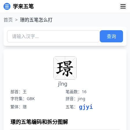
学来五笔
首页
>
璟的五笔怎么打
查询
jǐng
部首：王
笔画数：16
字符集：GBK
拼音：jing
gjyi
繁体：璟
五笔：
璟的五笔编码和拆分图解