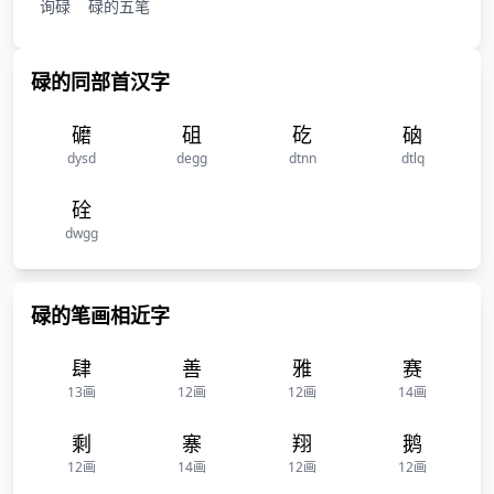
询碌
碌的五笔
碌的同部首汉字
礳
砠
矻
硇
dysd
degg
dtnn
dtlq
硂
dwgg
碌的笔画相近字
肆
善
雅
赛
13画
12画
12画
14画
剩
寨
翔
鹅
12画
14画
12画
12画