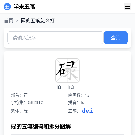
学来五笔
首页
>
碌的五笔怎么打
查询
lù
liù
部首：石
笔画数：13
字符集：GB2312
拼音：lu
dvi
繁体：碌
五笔：
碌的五笔编码和拆分图解