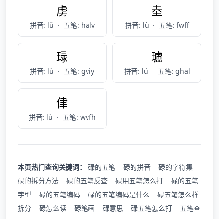
虏
坴
拼音: lǔ
·
五笔: halv
拼音: lù
·
五笔: fwff
琭
瓐
拼音: lù
·
五笔: gviy
拼音: lú
·
五笔: ghal
侓
拼音: lù
·
五笔: wvfh
本页热门查询关键词：
碌的五笔
碌的拼音
碌的字符集
碌的拆分方法
碌的五笔反查
碌用五笔怎么打
碌的五笔
字型
碌的五笔编码
碌的五笔编码是什么
碌五笔怎么样
拆分
碌怎么读
碌笔画
碌意思
碌五笔怎么打
五笔查