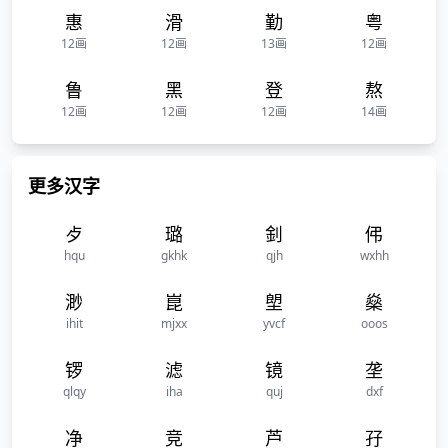
惠
滑
勤
粤
12画
12画
13画
12画
鲁
黑
登
熬
12画
12画
12画
14画
更多汉字
歺
璐
釗
伄
hqu
gkhk
qjh
wxhh
渺
崑
塱
燊
ihit
mjxx
yvcf
ooos
锣
滤
镜
垄
qlqy
iha
quj
dxf
净
竞
芦
孖