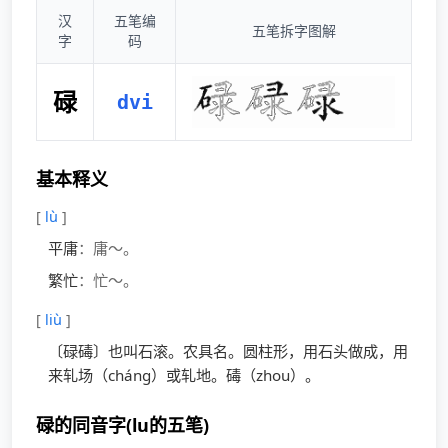
汉
五笔编
五笔拆字图解
字
码
碌
dvi
基本释义
[
lù
]
平庸
：庸～。
繁忙
：忙～。
[
liù
]
〔碌碡〕也叫石滚。农具名。圆柱形，用石头做成，用
来轧场（cháng）或轧地。碡（zhou）。
碌的同音字(lu的五笔)