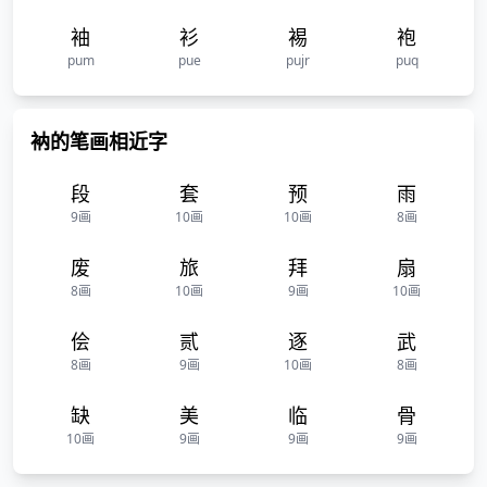
袖
衫
裼
袍
pum
pue
pujr
puq
衲的笔画相近字
段
套
预
雨
9画
10画
10画
8画
废
旅
拜
扇
8画
10画
9画
10画
侩
贰
逐
武
8画
9画
10画
8画
缺
美
临
骨
10画
9画
9画
9画