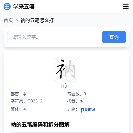
学来五笔
首页
>
衲的五笔怎么打
查询
nà
部首：衤
笔画数：9
字符集：GB2312
拼音：na
pumw
繁体：衲
五笔：
衲的五笔编码和拆分图解