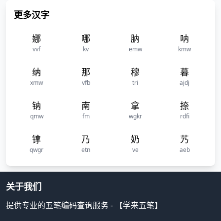
更多汉字
娜
哪
肭
呐
vvf
kv
emw
kmw
纳
那
穆
暮
xmw
vfb
tri
ajdj
钠
南
拿
捺
qmw
fm
wgkr
rdfi
镎
乃
奶
艿
qwgr
etn
ve
aeb
关于我们
提供专业的五笔编码查询服务 - 【学来五笔】