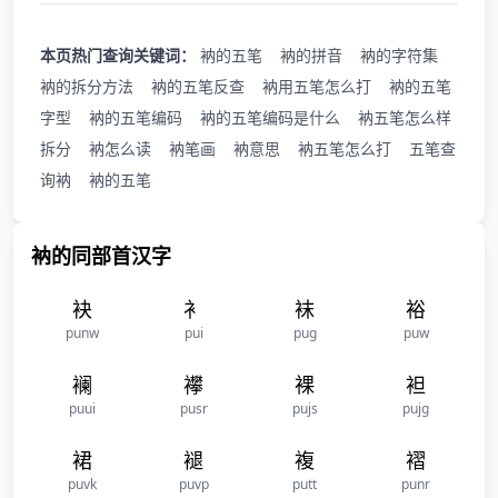
本页热门查询关键词：
衲的五笔
衲的拼音
衲的字符集
衲的拆分方法
衲的五笔反查
衲用五笔怎么打
衲的五笔
字型
衲的五笔编码
衲的五笔编码是什么
衲五笔怎么样
拆分
衲怎么读
衲笔画
衲意思
衲五笔怎么打
五笔查
询衲
衲的五笔
衲的同部首汉字
袂
衤
袜
裕
punw
pui
pug
puw
襕
襻
裸
袒
puui
pusr
pujs
pujg
裙
褪
複
褶
puvk
puvp
putt
punr