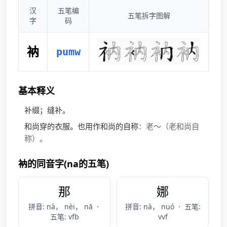
汉
五笔编
五笔拆字图解
字
码
衲
pumw
基本释义
补缀；缝补。
和尚穿的衣服。也用作和尚的自称
：老～（老和尚自
称）。
衲的同音字(na的五笔)
那
娜
拼音: nà， nèi， nā
·
拼音: nà， nuó
·
五笔:
五笔: vfb
vvf