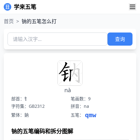
学来五笔
首页
>
钠的五笔怎么打
查询
nà
部首：钅
笔画数：9
字符集：GB2312
拼音：na
qmw
繁体：鈉
五笔：
钠的五笔编码和拆分图解