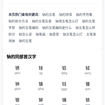
本页热门查询关键词：
钠的五笔
钠的拼音
钠的字符集
钠的拆分方法
钠的五笔反查
钠用五笔怎么打
钠的五笔
字型
钠的五笔编码
钠的五笔编码是什么
钠五笔怎么样
拆分
钠怎么读
钠笔画
钠意思
钠五笔怎么打
五笔查
询钠
钠的五笔
钠的同部首汉字
锈
钱
铝
铽
qten
qg
qkkg
qany
钟
镇
钰
镴
qkhh
qfhw
qgyy
qvln
银
铆
铺
锁
qve
qqtb
qge
qim