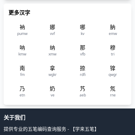
更多汉字
衲
娜
哪
肭
pumw
vvf
kv
emw
呐
纳
那
穆
kmw
xmw
vfb
tri
南
拿
捺
镎
fm
wgkr
rdfi
qwgr
乃
奶
艿
氖
etn
ve
aeb
rne
关于我们
提供专业的五笔编码查询服务 - 【学来五笔】