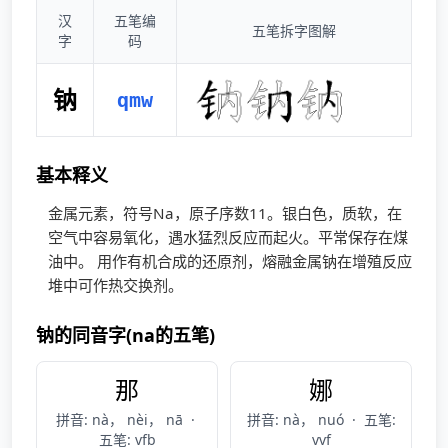
汉
五笔编
五笔拆字图解
字
码
钠
qmw
基本释义
金属元素，符号Na，原子序数11。银白色，质软，在
空气中容易氧化，遇水猛烈反应而起火。平常保存在煤
油中。 用作有机合成的还原剂，熔融金属钠在增殖反应
堆中可作热交换剂。
钠的同音字(na的五笔)
那
娜
拼音: nà， nèi， nā
·
拼音: nà， nuó
·
五笔:
五笔: vfb
vvf