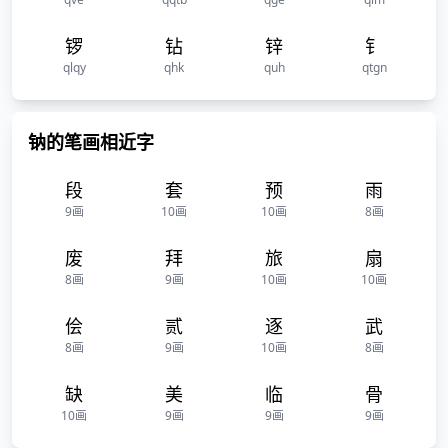
锣
钻
锌
钅
qlqy
qhk
quh
qtgn
钠的笔画相近字
段
套
预
雨
9画
10画
10画
8画
废
拜
旅
扇
8画
9画
10画
10画
侩
贰
逐
武
8画
9画
10画
8画
缺
美
临
骨
10画
9画
9画
9画