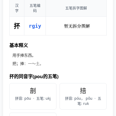
汉
五笔编
五笔拆字图解
字
码
抔
rgiy
基本释义
用手捧东西。
把；捧
：一～土。
抔的同音字(pou的五笔)
剖
掊
拼音: pōu
·
五笔: ukj
拼音: póu， pǒu
·
五
笔: ruk