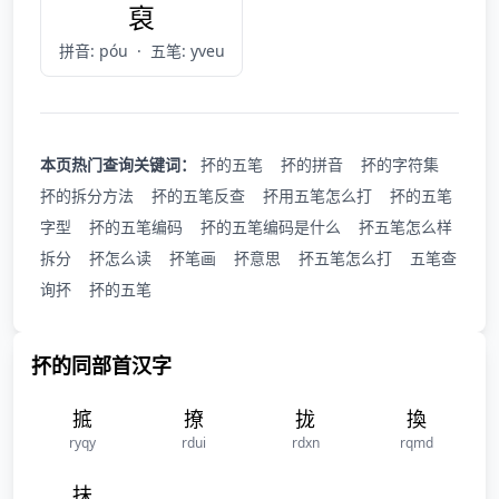
裒
拼音: póu
·
五笔: yveu
本页热门查询关键词：
抔的五笔
抔的拼音
抔的字符集
抔的拆分方法
抔的五笔反查
抔用五笔怎么打
抔的五笔
字型
抔的五笔编码
抔的五笔编码是什么
抔五笔怎么样
拆分
抔怎么读
抔笔画
抔意思
抔五笔怎么打
五笔查
询抔
抔的五笔
抔的同部首汉字
掋
撩
拢
換
ryqy
rdui
rdxn
rqmd
抺