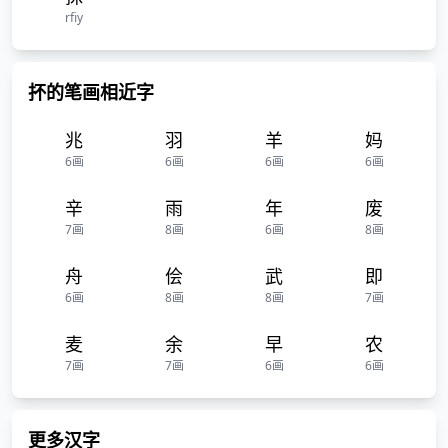
rfiy
抔的笔画相近字
兆
羽
羊
妈
6画
6画
6画
6画
辛
雨
年
废
7画
8画
6画
8画
舟
侩
武
即
6画
8画
8画
7画
麦
余
早
农
7画
7画
6画
6画
更多汉字