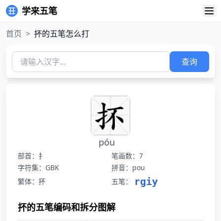
学来五笔
首页
>
抔的五笔怎么打
查询
póu
部首：扌
笔画数：7
字符集：GBK
拼音：pou
rgiy
繁体：抔
五笔：
抔的五笔编码和拆分图解