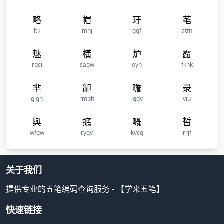
略
帽
玗
芼
ltk
mhj
ggf
atfn
魅
橫
炉
露
rqci
sagw
oyn
fkhk
芈
缷
曕
录
gjgh
rmbh
jqdy
viu
與
掋
嘅
晢
wfgw
ryqy
kvcq
rrjf
关于我们
提供专业的五笔编码查询服务 - 【学来五笔】
快速链接