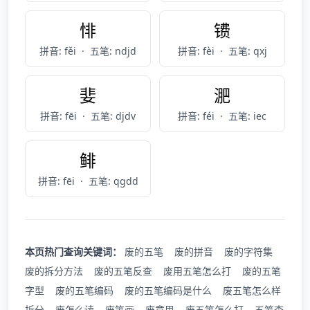
悱
镄
拼音: fěi
·
五笔: ndjd
拼音: fèi
·
五笔: qxj
婓
淝
拼音: fēi
·
五笔: djdv
拼音: féi
·
五笔: iec
鲱
拼音: fēi
·
五笔: qgdd
本页热门查询关键词：
废的五笔
废的拼音
废的字符集
废的拆分方法
废的五笔反查
废用五笔怎么打
废的五笔
字型
废的五笔编码
废的五笔编码是什么
废五笔怎么样
拆分
废怎么读
废笔画
废意思
废五笔怎么打
五笔查