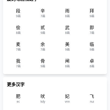
段
辛
雨
拜
9画
7画
8画
9画
侩
贰
武
即
8画
9画
8画
7画
麦
余
美
临
7画
7画
9画
9画
我
骨
闸
卓
7画
9画
8画
8画
更多汉字
肥
吠
妃
飞
ec
kdy
vnn
nui