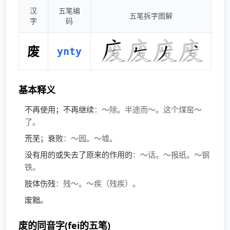
汉
五笔编
五笔拆字图解
字
码
废
ynty
基本释义
不再使用；不再继续
：～除。半途而～。这个煤窑～
了。
荒芜；衰败
：～园。～墟。
没有用的或失去了原来的作用的
：～话。～报纸。～钢
铁。
肢体伤残
：残～。～疾（残疾）。
废黜。
废的同音字(fei的五笔)