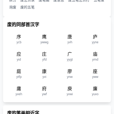
询废
废的五笔
废的同部首汉字
序
鹰
唐
庐
ycb
ywwg
yvh
yyne
应
庄
广
庙
yid
yfd
yygt
ymd
庭
康
廖
座
ytfp
yvi
ynw
yww
庸
府
庾
廉
yveh
ywf
yvwi
yuvo
废的笔画相近字