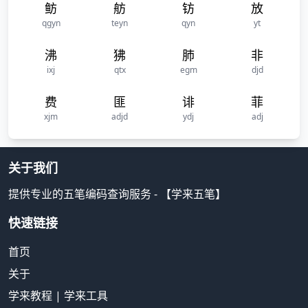
鲂
舫
钫
放
qgyn
teyn
qyn
yt
沸
狒
肺
非
ixj
qtx
egm
djd
费
匪
诽
菲
xjm
adjd
ydj
adj
关于我们
提供专业的五笔编码查询服务 - 【学来五笔】
快速链接
首页
关于
学来教程
|
学来工具