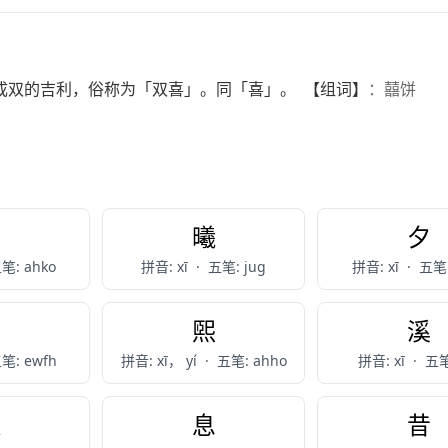
成双的吉利，俗称为「双喜」。同「喜」。 【组词】
：囍饼
熙
曦
夕
笔: ahko
拼音: xī
·
五笔: jug
拼音: xī
·
五笔:
肸
煕
溪
笔: ewfh
拼音: xī， yí
·
五笔: ahho
拼音: xī
·
五笔
鎴
息
昔