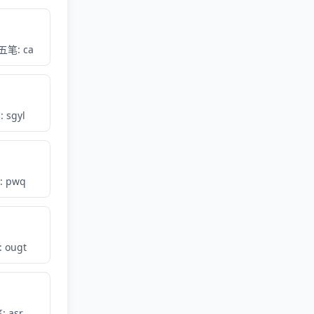
五笔: ca
 sgyl
 pwq
 ougt
 asr