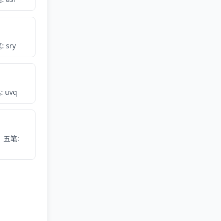
 sry
 uvq
五笔: