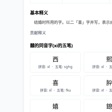
基本释义
结婚时所用的字。以二「喜」字并写，表示
贡献释义
囍的同音字(xi的五笔)
西
拼音: xī
·
五笔: sghg
拼音: xī
·
五
喜
拼音: xǐ
·
五笔: fku
拼音: xī
·
五
嬉