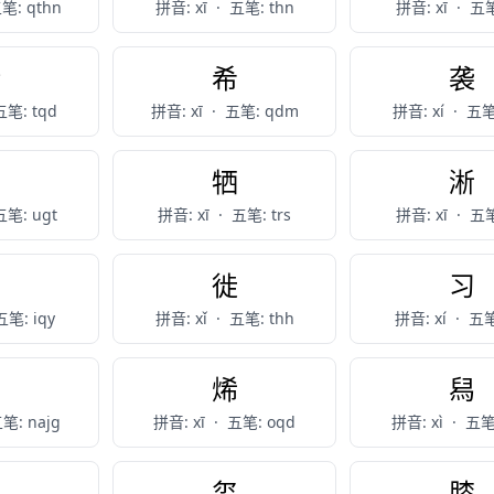
笔: qthn
拼音: xī
·
五笔: thn
拼音: xī
·
五笔
稀
希
袭
五笔: tqd
拼音: xī
·
五笔: qdm
拼音: xí
·
五笔:
羲
牺
淅
五笔: ugt
拼音: xī
·
五笔: trs
拼音: xī
·
五笔
汐
徙
习
五笔: iqy
拼音: xǐ
·
五笔: thh
拼音: xí
·
五笔
惜
烯
舄
笔: najg
拼音: xī
·
五笔: oqd
拼音: xì
·
五笔:
禊
玺
膝