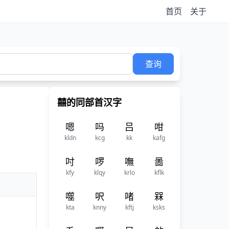
首页
关于
查询
囍的同部首汉字
嗯
吗
吕
咁
kldn
kcg
kk
kafg
吋
啰
嘸
啚
kfy
klqy
krlo
kflk
噬
呎
啫
槑
kta
knny
kftj
ksks