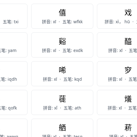
系
僖
戏
·
五笔: txi
拼音: xī
·
五笔: wfkk
拼音: xì， hū
·
席
谿
醯
笔: yam
拼音: xī
·
五笔: exdk
拼音: xī
·
五笔:
浠
唏
穸
笔: iqdh
拼音: xī
·
五笔: kqd
拼音: xī
·
五笔:
鱚
蓰
燨
笔: qofk
拼音: xǐ
·
五笔: ath
拼音: xī
·
五笔:
觋
舾
菥
笔: awwq
拼音: xī
·
五笔: tesg
拼音: xī
·
五笔: