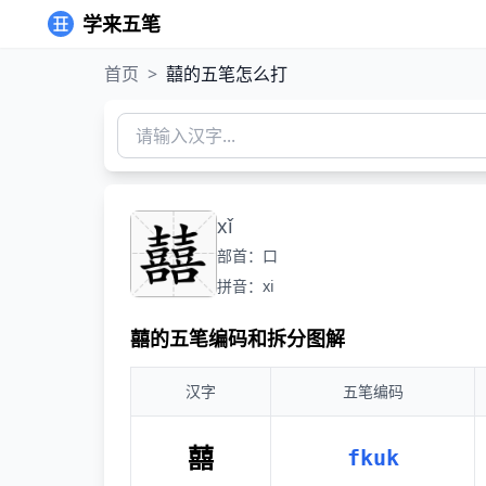
学来五笔
首页
>
囍的五笔怎么打
xǐ
部首：口
拼音：xi
囍的五笔编码和拆分图解
汉字
五笔编码
囍
fkuk