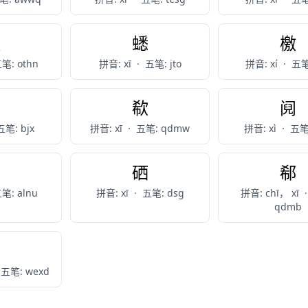
熄
蟋
檄
笔: othn
拼音: xī
·
五笔: jto
拼音: xí
·
五笔:
隰
欷
阋
五笔: bjx
拼音: xī
·
五笔: qdmw
拼音: xì
·
五笔:
葸
硒
郗
笔: alnu
拼音: xī
·
五笔: dsg
拼音: chī， xī
·
qdmb
傒
五笔: wexd