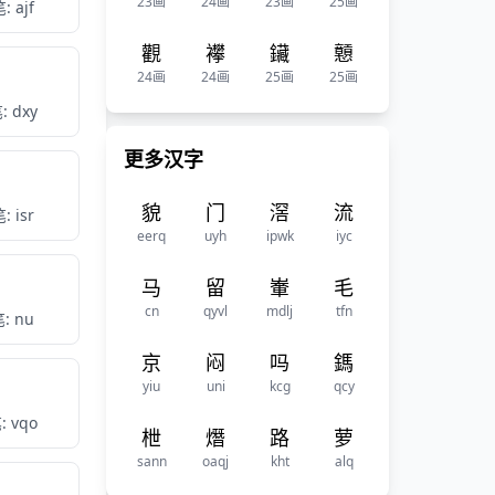
23画
24画
23画
25画
: ajf
觀
襻
鑶
戅
24画
24画
25画
25画
 dxy
更多汉字
貌
门
滘
流
: isr
eerq
uyh
ipwk
iyc
马
留
輋
毛
cn
qyvl
mdlj
tfn
: nu
京
闷
吗
鎷
yiu
uni
kcg
qcy
 vqo
枻
熸
路
萝
sann
oaqj
kht
alq