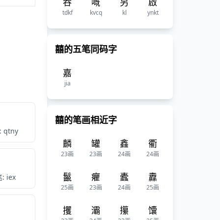
呑
嘅
另
啟
tdkf
kvcq
kl
ynkt
囍的五笔同码字
嘉
jia
囍的笔画相近字
 qtny
麟
罐
鑫
衢
23画
23画
24画
24画
鬣
癯
蠹
纛
: iex
25画
23画
24画
25画
攫
灞
攥
馕