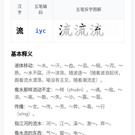
汉
五笔编
五笔拆字图解
字
码
流
iyc
基本释义
液体移动
：～水。～汗。～血。～泪。～程。～泻。～
质。～水不腐。汗～浃背。随波逐～（随着波浪起伏，
跟着流水漂荡，喻没有主见，随着潮流走）。
像水那样流动不定
：～转（zhuǎn）。～通。～寇。～
浪。～离。～散。～失。～沙。～露。～萤。
传播
：～言。～传。～芳。～弊。～毒。～行
（xíng）。
指江河的流水
：河～。江～。溪～。激～。奔～。
像水流的东西
：气～。暖～。电～。