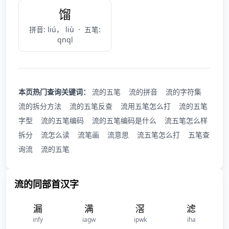
馏
拼音: liú， liù
·
五笔:
qnql
本页热门查询关键词：
流的五笔
流的拼音
流的字符集
流的拆分方法
流的五笔反查
流用五笔怎么打
流的五笔
字型
流的五笔编码
流的五笔编码是什么
流五笔怎么样
拆分
流怎么读
流笔画
流意思
流五笔怎么打
五笔查
询流
流的五笔
流的同部首汉字
漏
满
滘
滤
infy
iagw
ipwk
iha