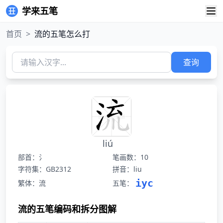
学来五笔
首页
>
流的五笔怎么打
查询
liú
部首：氵
笔画数：10
字符集：GB2312
拼音：liu
iyc
繁体：流
五笔：
流的五笔编码和拆分图解