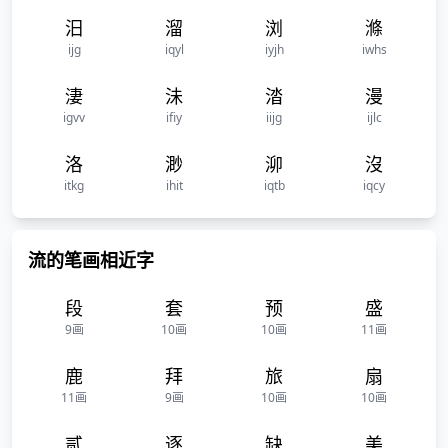
汨
溜
浏
滌
ijg
iqyl
iyjh
iwhs
淒
沬
涾
漫
igvv
ifiy
iijg
ijlc
洛
渺
泖
沒
itkg
ihit
iqtb
iqcy
流的笔画相近字
段
套
预
盛
9画
10画
10画
11画
鹿
拜
旅
扇
11画
9画
10画
10画
贰
逐
缺
美