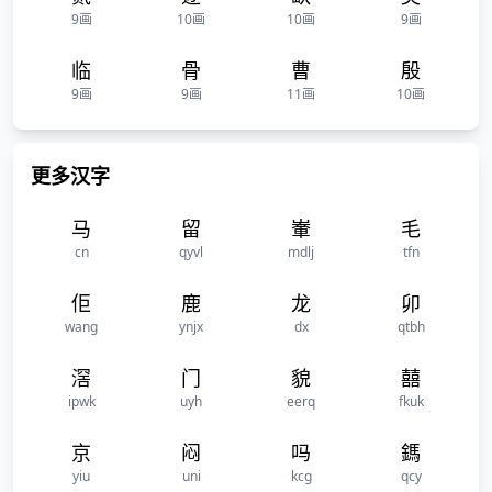
9画
10画
10画
9画
临
骨
曹
殷
9画
9画
11画
10画
更多汉字
马
留
輋
毛
cn
qyvl
mdlj
tfn
佢
鹿
龙
卯
wang
ynjx
dx
qtbh
滘
门
貌
囍
ipwk
uyh
eerq
fkuk
京
闷
吗
鎷
yiu
uni
kcg
qcy