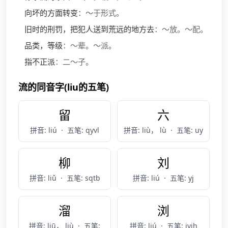
向坏的方面转变
：～于形式。
旧时的刑罚，把犯人送到荒远的地方去
：～放。～配。
品类，等级
：～辈。～派。
指不正派
：二～子。
流的同音字(liu的五笔)
留
六
拼音: liú
·
五笔: qyvl
拼音: liù， lù
·
五笔: uy
柳
刘
拼音: liǔ
·
五笔: sqtb
拼音: liú
·
五笔: yj
溜
浏
拼音: liū， liù
·
五笔:
拼音: liú
·
五笔: iyjh