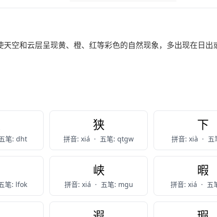
使天空和云层呈现黄、橙、红等彩色的自然现象，多出现在日出
夏
狭
下
五笔: dht
拼音: xiá
·
五笔: qtgw
拼音: xià
·
五笔
黠
峡
暇
五笔: lfok
拼音: xiá
·
五笔: mgu
拼音: xiá
·
五笔
匣
遐
瑕