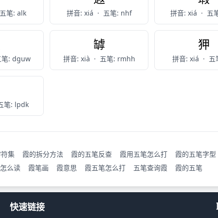
五笔: alk
拼音: xiá
·
五笔: nhf
拼音: xiá
·
五笔
硖
罅
狎
笔: dguw
拼音: xià
·
五笔: rmhh
拼音: xiá
·
五笔
辖
五笔: lpdk
字符集
霞的拆分方法
霞的五笔反查
霞用五笔怎么打
霞的五笔字型
怎么读
霞笔画
霞意思
霞五笔怎么打
五笔查询霞
霞的五笔
快速链接