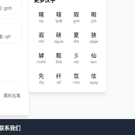
更多汉字
: gnh
瞎
辖
瑕
暇
hp
lpdk
gnh
jnh
遐
硖
夏
狭
: qtl
nhf
dguw
dht
qtgw
罅
黠
彡
仙
rmhh
lfok
ett
wm
先
纤
氙
伭
tfq
xtf
rnm
wyxy
霞的五笔
联系我们