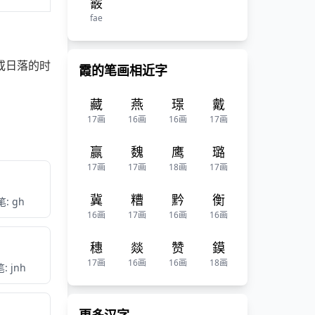
霰
fae
或日落的时
霞的笔画相近字
藏
燕
璟
戴
17画
16画
16画
17画
赢
魏
鹰
璐
17画
17画
18画
17画
冀
糟
黔
衡
: gh
16画
17画
16画
16画
穗
燚
赞
鏌
17画
16画
16画
18画
: jnh