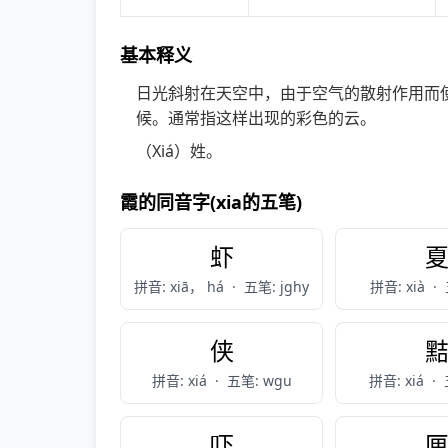
基本释义
日光斜射在天空中，由于空气的散射作用而
候。通常指这样出现的彩色的云。
（Xiá）姓。
霞的同音字(xia的五笔)
虾
拼音: xiā， há
·
五笔: jghy
拼音: xià
·
侠
拼音: xiá
·
五笔: wgu
拼音: xiá
·
吓