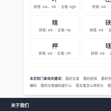
拼音: xià， hè
·
五笔: kgh
拼音: xiá
·
瞎
拼音: xiā
·
五笔: hp
拼音: xiá
·
五
柙
拼音: xiá
·
五笔: slh
拼音: xiá
·
本页热门查询关键词：
霞的五笔
霞的拼音
霞的
编码
霞的五笔编码是什么
霞五笔怎么样拆分
霞
关于我们