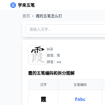
学来五笔
首页
>
霞的五笔怎么打
xiá
部首：雨
拼音：xia
霞的五笔编码和拆分图解
汉字
五笔编码
霞
fnhc