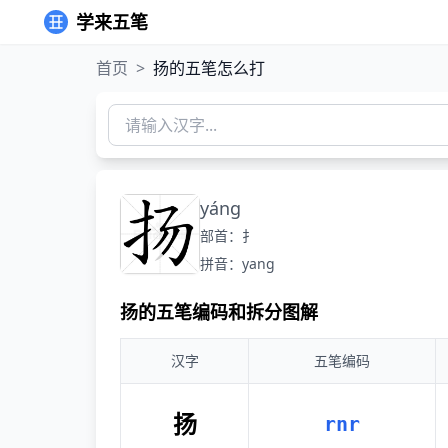
学来五笔
首页
>
扬的五笔怎么打
yáng
部首：扌
拼音：yang
扬的五笔编码和拆分图解
汉字
五笔编码
扬
rnr