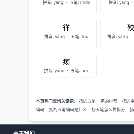
拼音: yāng
·
五笔: imdy
拼音: yáng
·
徉
拼音: yáng
·
五笔: tud
拼音: yāng
·
疡
拼音: yáng
·
五笔: unr
本页热门查询关键词：
扬的五笔
扬的拼音
扬的
编码
扬的五笔编码是什么
扬五笔怎么样拆分
扬
关于我们