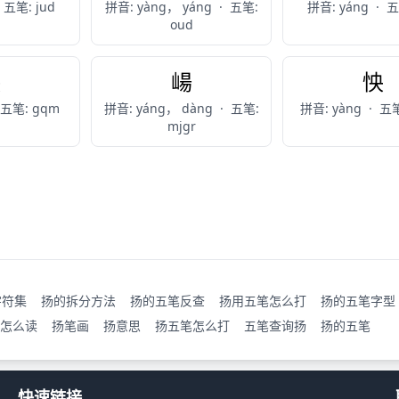
五笔: jud
拼音: yàng， yáng
·
五笔:
拼音: yáng
·
五
oud
殃
崵
怏
五笔: gqm
拼音: yáng， dàng
·
五笔:
拼音: yàng
·
五笔
mjgr
字符集
扬的拆分方法
扬的五笔反查
扬用五笔怎么打
扬的五笔字型
怎么读
扬笔画
扬意思
扬五笔怎么打
五笔查询扬
扬的五笔
快速链接