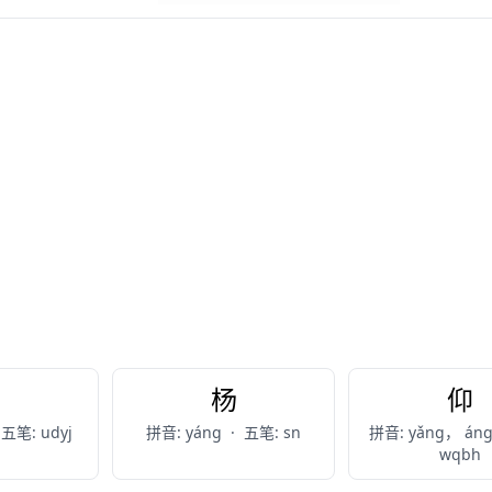
养
杨
仰
五笔: udyj
拼音: yáng
·
五笔: sn
拼音: yǎng， án
wqbh