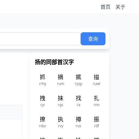
首页
关于
查询
扬的同部首汉字
抓
摘
掋
搤
rrhy
rum
ryqy
ruwl
拽
抹
找
扎
rjx
rgs
ra
rnn
撩
执
撙
振
rdui
rvy
rus
rdf