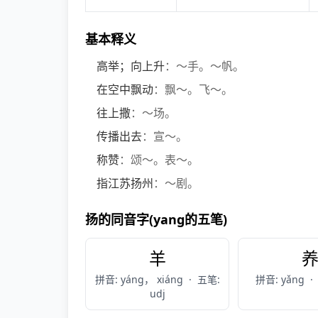
基本释义
高举；向上升
：～手。～帆。
在空中飘动
：飘～。飞～。
往上撒
：～场。
传播出去
：宣～。
称赞
：颂～。表～。
指江苏扬州
：～剧。
扬的同音字(yang的五笔)
羊
拼音: yáng， xiáng
·
五笔:
拼音: yǎng
·
udj