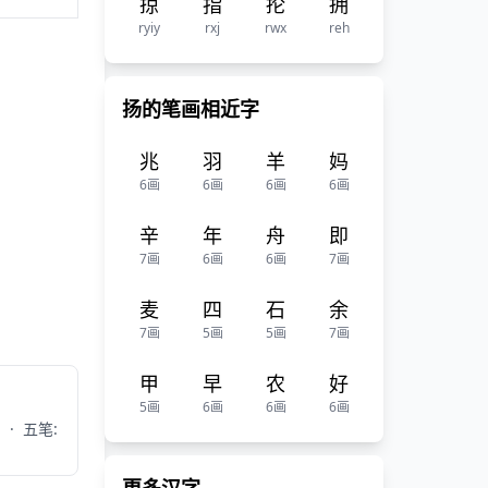
掠
指
抡
拥
ryiy
rxj
rwx
reh
扬的笔画相近字
兆
羽
羊
妈
6画
6画
6画
6画
辛
年
舟
即
7画
6画
6画
7画
麦
四
石
余
7画
5画
5画
7画
甲
早
农
好
5画
6画
6画
6画
g
·
五笔: