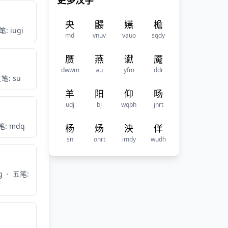
更多汉字
央
鼹
嬿
檐
: iugi
md
vnuv
vauo
sqdy
赝
燕
谳
魇
dwwm
au
yfm
ddr
笔: su
羊
阳
仰
旸
udj
bj
wqbh
jnrt
笔: mdq
杨
炀
泱
佯
sn
onrt
imdy
wudh
g
·
五笔: