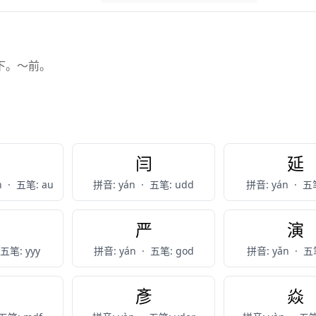
下。～前。
燕
闫
延
n
·
五笔: au
拼音: yán
·
五笔: udd
拼音: yán
·
五笔
言
严
演
五笔: yyy
拼音: yán
·
五笔: god
拼音: yǎn
·
五笔
岩
彥
焱