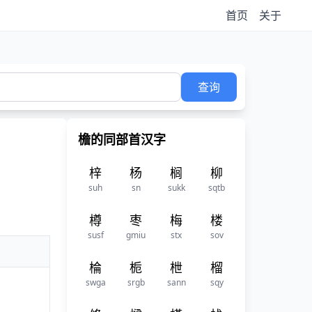
首页
关于
查询
檐的同部首汉字
梓
杨
榈
柳
suh
sn
sukk
sqtb
樽
枣
梅
楼
susf
gmiu
stx
sov
棆
栀
枻
榴
swga
srgb
sann
sqy