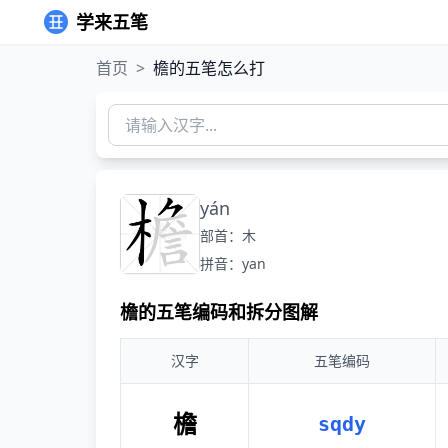
学来五笔
首页
>
檐的五笔怎么打
yán
部首：木
拼音：yan
檐的五笔编码和拆分图解
汉字
五笔编码
檐
sqdy