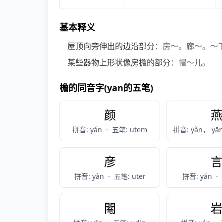
基本释义
屋顶向旁伸出的边沿部分
：房～。廊～。～
某些器物上形状像房檐的部分
：帽～儿。
檐的同音字(yan的五笔)
颜
拼音: yán
·
五笔: utem
拼音: yàn， yā
彦
拼音: yàn
·
五笔: uter
拼音: yán
·
閹