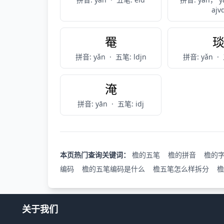
ajv
罨
拼音: yǎn
·
五笔: ldjn
拼音: yǎn
·
淹
拼音: yān
·
五笔: idj
本页热门查询关键词：
檐的五笔
檐的拼音
檐的
编码
檐的五笔编码是什么
檐五笔怎么样拆分
檐
关于我们