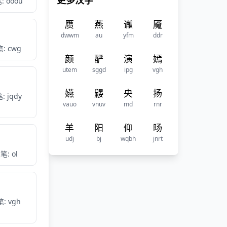
更多汉字
: ooou
赝
燕
谳
魇
dwwm
au
yfm
ddr
: cwg
颜
酽
演
嫣
utem
sggd
ipg
vgh
嬿
鼹
央
扬
: jqdy
vauo
vnuv
md
rnr
羊
阳
仰
旸
udj
bj
wqbh
jnrt
笔: ol
: vgh