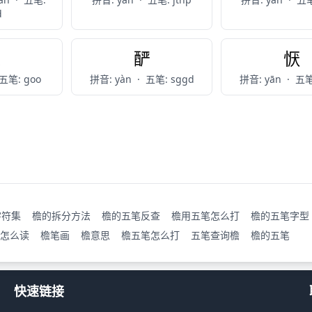
d
琰
酽
恹
五笔: goo
拼音: yàn
·
五笔: sggd
拼音: yān
·
五笔
字符集
檐的拆分方法
檐的五笔反查
檐用五笔怎么打
檐的五笔字型
怎么读
檐笔画
檐意思
檐五笔怎么打
五笔查询檐
檐的五笔
快速链接