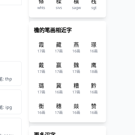
條
樑
橫
栈
whts
sivs
sagw
sgt
檐的笔画相近字
霞
藏
燕
璟
17画
17画
16画
16画
戴
赢
魏
鹰
17画
17画
17画
18画
: thp
璐
冀
糟
黔
17画
16画
17画
16画
衡
穗
燚
赞
: ipg
16画
17画
16画
16画