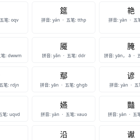
焰
筵
艳
五笔: oqv
拼音: yán
·
五笔: tthp
拼音: yàn
·
五笔
赝
魇
腌
笔: dwwm
拼音: yǎn
·
五笔: ddr
拼音: yān， ā
·
五
掩
鄢
谚
五笔: rdjn
拼音: yān
·
五笔: ghgb
拼音: yàn
·
五笔
閻
嬿
豔
五笔: uqvd
拼音: yàn
·
五笔: vauo
拼音: yàn
·
五笔
妟
沿
谳