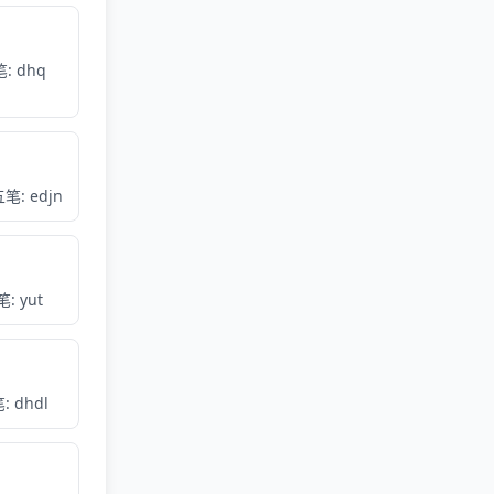
: dhq
笔: edjn
: yut
: dhdl