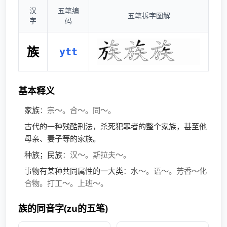
汉
五笔编
五笔拆字图解
字
码
族
ytt
基本释义
家族
：宗～。合～。同～。
古代的一种残酷刑法，杀死犯罪者的整个家族，甚至他
母亲、妻子等的家族。
种族；民族
：汉～。斯拉夫～。
事物有某种共同属性的一大类
：水～。语～。芳香～化
合物。打工～。上班～。
族的同音字(zu的五笔)