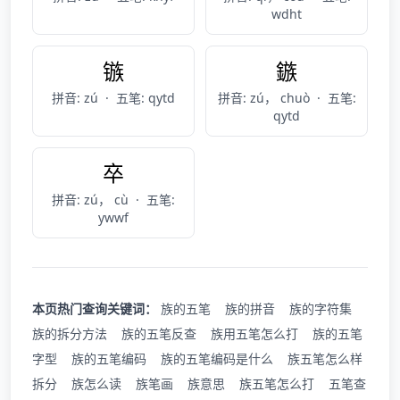
wdht
镞
鏃
拼音: zú
·
五笔: qytd
拼音: zú， chuò
·
五笔:
qytd
卒
拼音: zú， cù
·
五笔:
ywwf
本页热门查询关键词：
族的五笔
族的拼音
族的字符集
族的拆分方法
族的五笔反查
族用五笔怎么打
族的五笔
字型
族的五笔编码
族的五笔编码是什么
族五笔怎么样
拆分
族怎么读
族笔画
族意思
族五笔怎么打
五笔查