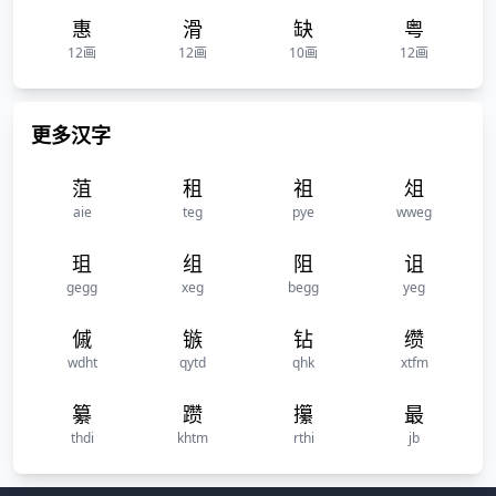
惠
滑
缺
粤
12画
12画
10画
12画
更多汉字
菹
租
祖
俎
aie
teg
pye
wweg
珇
组
阻
诅
gegg
xeg
begg
yeg
傶
镞
钻
缵
wdht
qytd
qhk
xtfm
纂
躜
攥
最
thdi
khtm
rthi
jb