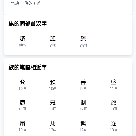
询族
族的五笔
族的同部首汉字
旅
旌
旒
ytey
yttg
ytyq
族的笔画相近字
套
预
善
盛
10画
10画
12画
11画
鹿
雅
剩
旅
11画
12画
12画
10画
扇
翔
鹅
逐
10画
12画
12画
10画