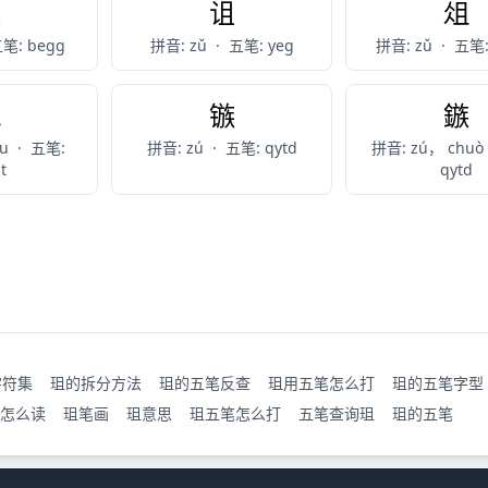
阻
诅
俎
笔: begg
拼音: zǔ
·
五笔: yeg
拼音: zǔ
·
五笔:
傶
镞
鏃
òu
·
五笔:
拼音: zú
·
五笔: qytd
拼音: zú， chuò
t
qytd
字符集
珇的拆分方法
珇的五笔反查
珇用五笔怎么打
珇的五笔字型
怎么读
珇笔画
珇意思
珇五笔怎么打
五笔查询珇
珇的五笔