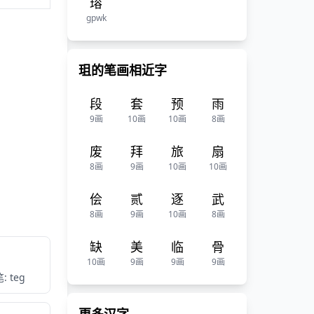
瑢
gpwk
珇的笔画相近字
段
套
预
雨
9画
10画
10画
8画
废
拜
旅
扇
8画
9画
10画
10画
侩
贰
逐
武
8画
9画
10画
8画
缺
美
临
骨
10画
9画
9画
9画
: teg