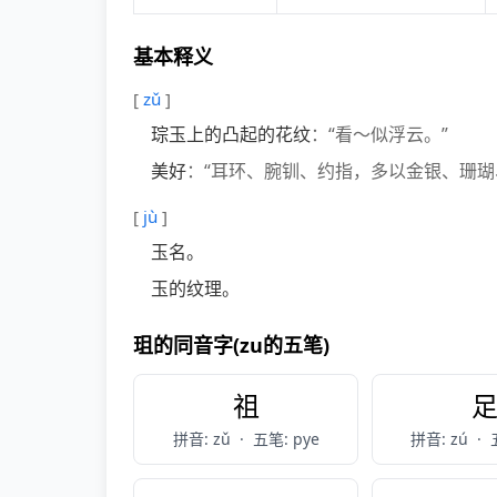
基本释义
[
zǔ
]
琮玉上的凸起的花纹
：“看～似浮云。”
美好
：“耳环、腕钏、约指，多以金银、珊瑚
[
jù
]
玉名。
玉的纹理。
珇的同音字(zu的五笔)
祖
拼音: zǔ
·
五笔: pye
拼音: zú
·