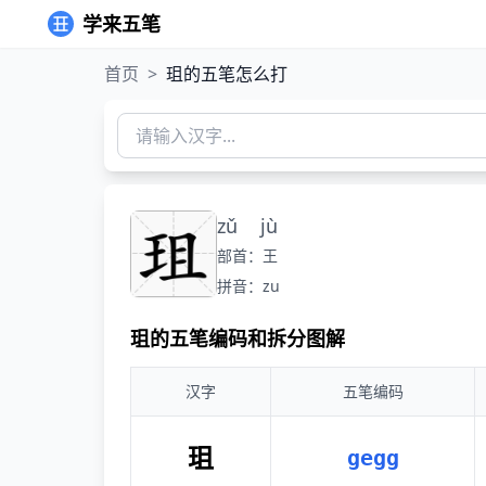
学来五笔
首页
>
珇的五笔怎么打
zǔ
jù
部首：王
拼音：zu
珇的五笔编码和拆分图解
汉字
五笔编码
珇
gegg