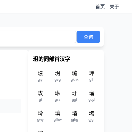
首页
关于
查询
珇的同部首汉字
璟
玥
璐
玾
gjyi
geg
gkhk
glh
玫
琳
玗
瑠
gt
gss
ggf
gqyl
玲
瑱
瑁
瑒
gwy
gfhw
gjhg
gjgr