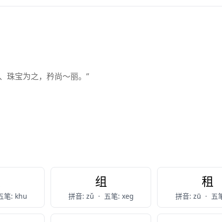
、珠宝为之，矜尚～丽。”
足
组
租
五笔: khu
拼音: zǔ
·
五笔: xeg
拼音: zū
·
五笔