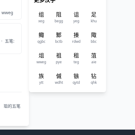
更多汉字
 wweg
组
阻
诅
足
xeg
begg
yeg
khu
鲰
鄹
揍
陬
·
五笔:
qgbc
bctb
rdwd
bbc
俎
祖
租
菹
wweg
pye
teg
aie
族
傶
镞
钻
ytt
wdht
qytd
qhk
珇的五笔