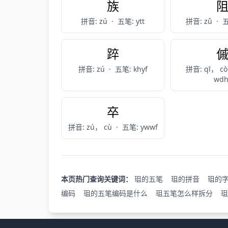
族
拼音: zú
·
五笔: ytt
拼音: zǔ
·
五
踤
拼音: zú
·
五笔: khyf
拼音: qī， c
wdh
卒
拼音: zú， cù
·
五笔: ywwf
本页热门查询关键词：
珇的五笔
珇的拼音
珇的
编码
珇的五笔编码是什么
珇五笔怎么样拆分
珇