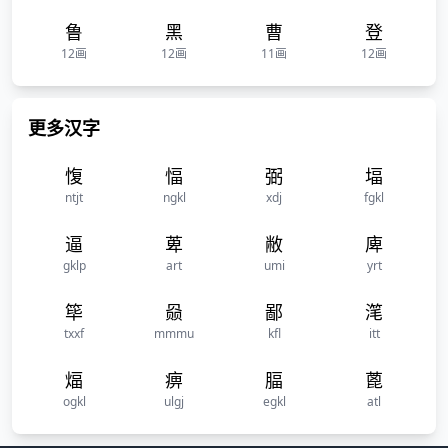
鲁
黑
曹
登
12画
12画
11画
12画
更多汉字
愎
愊
弼
堛
ntjt
ngkl
xdj
fgkl
逼
萆
敝
庳
gklp
art
umi
yrt
筚
赑
鄙
滗
txxf
mmmu
kfl
itt
煏
痹
腷
蓖
ogkl
ulgj
egkl
atl