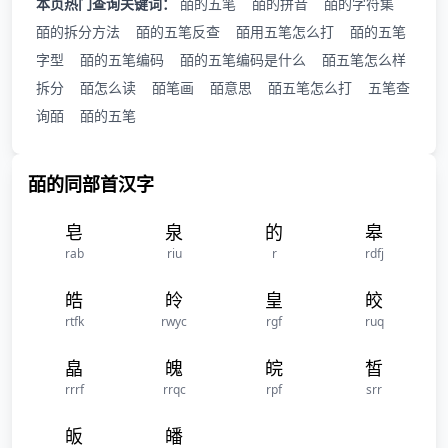
本页热门查询关键词：
皕的五笔
皕的拼音
皕的字符集
皕的拆分方法
皕的五笔反查
皕用五笔怎么打
皕的五笔
字型
皕的五笔编码
皕的五笔编码是什么
皕五笔怎么样
拆分
皕怎么读
皕笔画
皕意思
皕五笔怎么打
五笔查
询皕
皕的五笔
皕的同部首汉字
皂
泉
的
皋
rab
riu
r
rdfj
皓
皊
皇
皎
rtfk
rwyc
rgf
ruq
皛
魄
皖
皙
rrrf
rrqc
rpf
srr
皈
皤