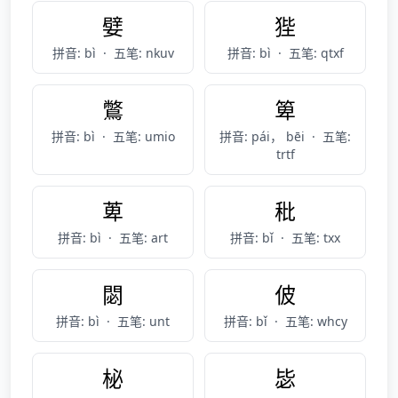
嬖
狴
拼音: bì
·
五笔: nkuv
拼音: bì
·
五笔: qtxf
鷩
箄
拼音: bì
·
五笔: umio
拼音: pái， bēi
·
五笔:
trtf
萆
秕
拼音: bì
·
五笔: art
拼音: bǐ
·
五笔: txx
閟
佊
拼音: bì
·
五笔: unt
拼音: bǐ
·
五笔: whcy
柲
毖