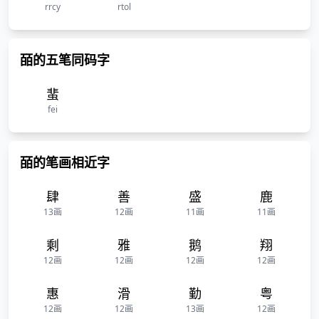
rrcy
rtol
皕的五笔同码字
蜚
fei
皕的笔画相近字
肆
善
盛
鹿
13画
12画
11画
11画
剩
雅
鹅
翔
12画
12画
12画
12画
惠
滑
勤
粤
12画
12画
13画
12画