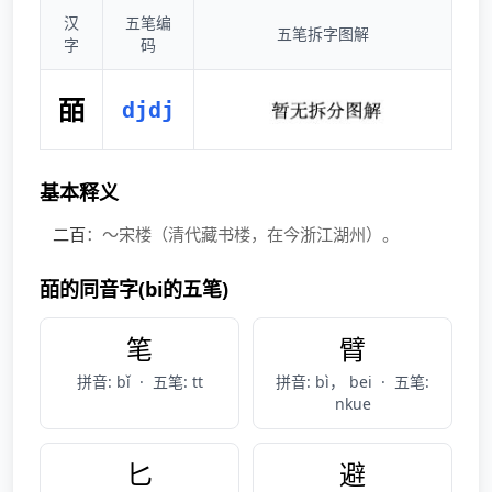
汉
五笔编
五笔拆字图解
字
码
皕
djdj
基本释义
二百
：～宋楼（清代藏书楼，在今浙江湖州）。
皕的同音字(bi的五笔)
笔
臂
拼音: bǐ
·
五笔: tt
拼音: bì， bei
·
五笔:
nkue
匕
避