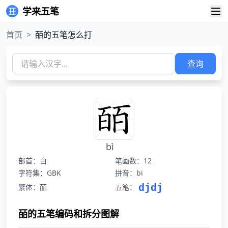
学来五笔
首页
>
皕的五笔怎么打
查询
bì
部首：白
笔画数：12
字符集：GBK
拼音：bi
djdj
繁体：皕
五笔：
皕的五笔编码和拆分图解