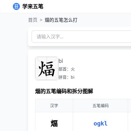
学来五笔
首页
>
煏的五笔怎么打
bì
部首：火
拼音：bi
煏的五笔编码和拆分图解
汉字
五笔编码
煏
ogkl