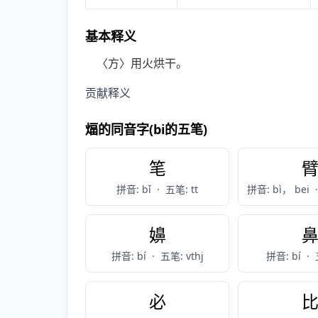
基本释义
〈方〉用火烘干。
贡献释义
煏的同音字(bi的五笔)
笔
拼音: bǐ
·
五笔: tt
拼音: bì， bei
·
嬶
拼音: bí
·
五笔: vthj
拼音: bí
·
必