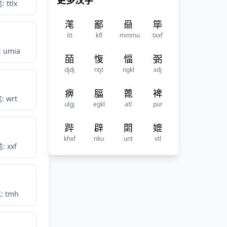
更多汉字
 ttlx
滗
鄙
赑
筚
itt
kfl
mmmu
txxf
 umia
皕
愎
愊
弼
djdj
ntjt
ngkl
xdj
痹
腷
蓖
裨
: wrt
ulgj
egkl
atl
pur
跸
辟
閟
媲
khxf
nku
unt
vtl
: xxf
: tmh