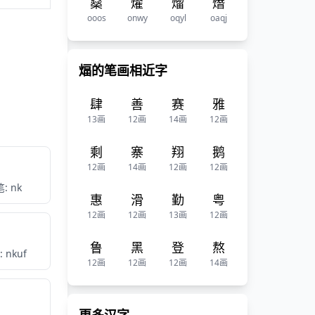
燊
燿
熘
熸
ooos
onwy
oqyl
oaqj
煏的笔画相近字
肆
善
赛
雅
13画
12画
14画
12画
剩
寨
翔
鹅
12画
14画
12画
12画
: nk
惠
滑
勤
粤
12画
12画
13画
12画
鲁
黑
登
熬
 nkuf
12画
12画
12画
14画