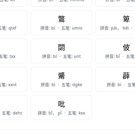
狴
鷩
箄
笔: qtxf
拼音: bì
·
五笔: umio
拼音: pái， bēi
·
秕
閟
佊
五笔: txx
拼音: bì
·
五笔: unt
拼音: bǐ
·
五笔:
毖
觱
薜
笔: xxnt
拼音: bì
·
五笔: dgke
拼音: bì
·
五笔
髲
吡
五笔: dehc
拼音: bǐ， pǐ
·
五笔: kxx