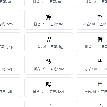
五笔: xx
拼音: bì
·
五笔: umi
拼音: bì
·
五笔:
筆
箅
弊
笔: tvfh
拼音: bì
·
五笔: tlg
拼音: bì
·
五笔:
逼
畀
俾
笔: gklp
拼音: bì
·
五笔: lgj
拼音: bǐ
·
五笔
弼
彼
毕
五笔: xdj
拼音: bǐ
·
五笔: thc
拼音: bì
·
五笔
闭
哔
币
五笔: uft
拼音: bì
·
五笔: kxxf
拼音: bì
·
五笔
碧
毙
庇