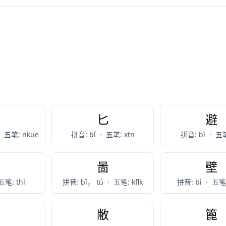
臂
匕
避
五笔: nkue
拼音: bǐ
·
五笔: xtn
拼音: bì
·
五笔
鼻
啚
壁
五笔: thl
拼音: bǐ， tú
·
五笔: kflk
拼音: bì
·
五笔:
比
敝
篦