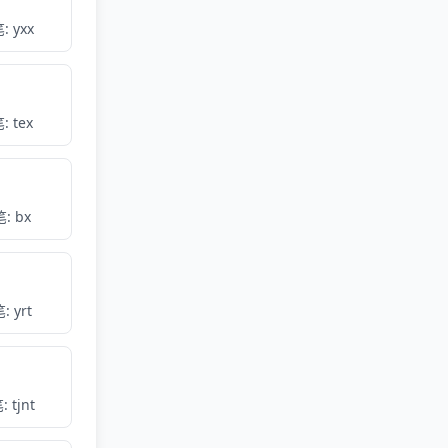
: yxx
: tex
: bx
: yrt
 tjnt