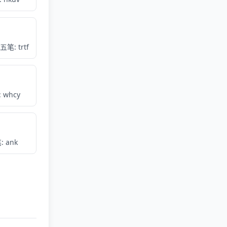
五笔: trtf
 whcy
: ank