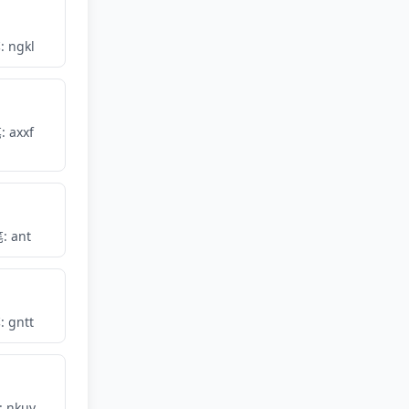
 ngkl
 axxf
: ant
 gntt
 nkuv