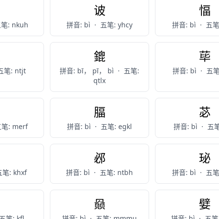
躄
诐
愊
笔: nkuh
拼音: bì
·
五笔: yhcy
拼音: bì
·
五笔:
愎
鎞
荜
五笔: ntjt
拼音: bī， pī， bì
·
五笔:
拼音: bì
·
五笔:
qtlx
髀
腷
苾
笔: merf
拼音: bì
·
五笔: egkl
拼音: bì
·
五笔
跸
邲
珌
笔: khxf
拼音: bì
·
五笔: ntbh
拼音: bì
·
五笔:
鄙
赑
嬖
五笔: kfl
拼音: bì
·
五笔: mmmu
拼音: bì
·
五笔: