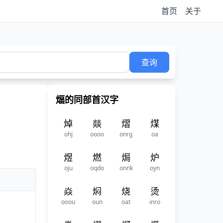
首页
关于
查询
煏的同部首汉字
焯
燚
熠
煤
ohj
oooo
onrg
oa
煜
燃
焗
炉
oju
oqdo
onnk
oyn
焱
焖
烧
烫
ooou
oun
oat
inro