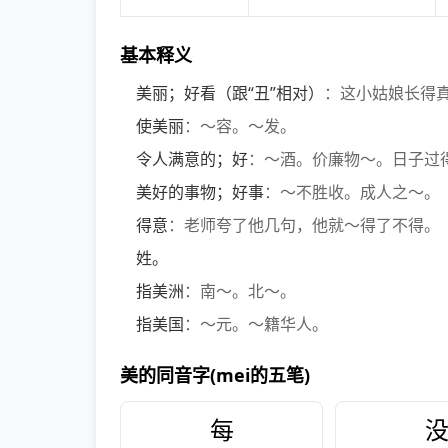
基本释义
美丽；好看（跟“丑”相对）
：这小姑娘长得真
使美丽
：～容。～发。
令人满意的；好
：～酒。价廉物～。日子过
美好的事物；好事
：～不胜收。成人之～。
得意
：老师夸了他几句，他就～得了不得。
姓。
指美洲
：南～。北～。
指美国
：～元。～籍华人。
美的同音字(mei的五笔)
每