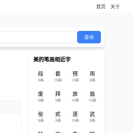
首页
关于
查询
美的笔画相近字
段
套
预
雨
9画
10画
10画
8画
废
拜
旅
扇
8画
9画
10画
10画
侩
贰
逐
武
8画
9画
10画
8画