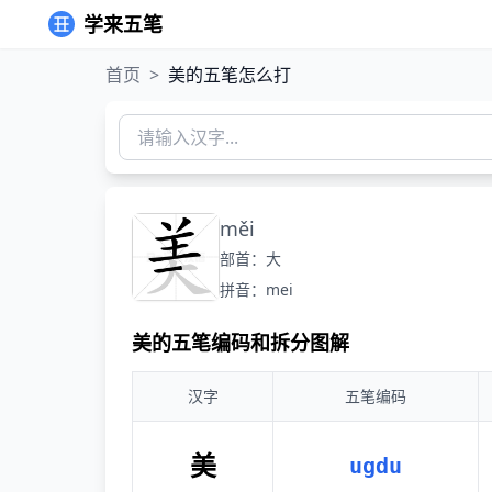
学来五笔
首页
>
美的五笔怎么打
měi
部首：大
拼音：mei
美的五笔编码和拆分图解
汉字
五笔编码
美
ugdu