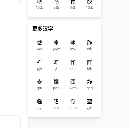
缺
临
骨
殷
10画
9画
9画
10画
更多汉字
做
座
唑
胙
wdt
yww
kww
eth
祚
昨
怍
阼
pyt
jt
nth
bth
麦
禤
囧
静
gtu
pyln
lwmv
geq
临
嗜
冇
堃
jty
kftj
dmb
yyff