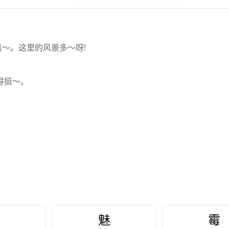
～。这里的风景多～呀!
得挺～。
没
魅
霉