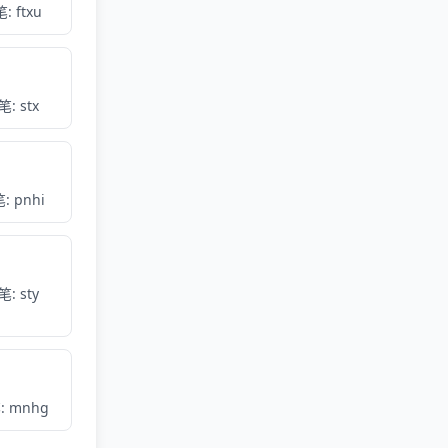
: ftxu
: stx
: pnhi
: sty
: mnhg