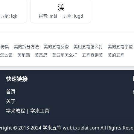
浼
渼
五笔: iqk
拼音: měi
·
五笔: iugd
字符集
美的拆分方法
美的五笔反查
美用五笔怎么打
美的五笔字型
怎么读
美笔画
美意思
美五笔怎么打
五笔查询美
美的五笔
快速链接
首页
关于
学来教程
|
学来工具
right © 2013-2024 学来五笔 wubi.xuelai.com All Rights Rese