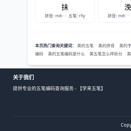
抺
拼音: mèi
·
五笔: rfiy
拼音: měi
·
本页热门查询关键词：
美的五笔
美的拼音
美的
编码
美的五笔编码是什么
美五笔怎么样拆分
美
关于我们
提供专业的五笔编码查询服务 - 【学来五笔】
Copy