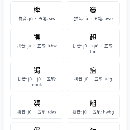
榉
窭
拼音: jǔ
·
五笔: siw
拼音: jù
·
五笔: pwo
犋
趄
拼音: jù
·
五笔: trhw
拼音: jū， qiè
·
五笔:
fhe
锔
疽
拼音: jū， jú
·
五笔:
拼音: jū
·
五笔: ueg
qnnk
榘
龃
拼音: jǔ
·
五笔: tdas
拼音: jǔ
·
五笔: hwbg