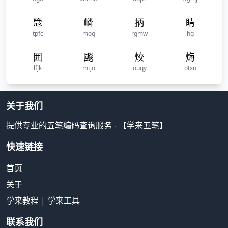
簆
嶙
抦
睛
tpfc
moq
rgmw
hg
囲
飈
烄
烸
lfjk
mtjo
ouqy
otxu
关于我们
提供专业的五笔编码查询服务 - 【学来五笔】
快速链接
首页
关于
学来教程
|
学来工具
联系我们