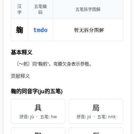
汉
五笔编
五笔拆字图解
字
码
躹
tmdo
基本释义
〔～躬〕同“鞠躬”，弯腰欠身表示恭敬。
贡献释义
躹的同音字(ju的五笔)
具
局
拼音: jù
·
五笔: hw
拼音: jú
·
五笔: nnk