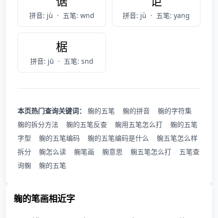
倨
讵
拼音: jù
·
五笔: wnd
拼音: jù
·
五笔: yang
椐
拼音: jū
·
五笔: snd
本页热门查询关键词：
躹的五笔
躹的拼音
躹的字符集
躹的拆分方法
躹的五笔反查
躹用五笔怎么打
躹的五笔
字型
躹的五笔编码
躹的五笔编码是什么
躹五笔怎么样
拆分
躹怎么读
躹笔画
躹意思
躹五笔怎么打
五笔查
询躹
躹的五笔
躹的笔画相近字