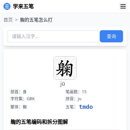
学来五笔
首页
>
躹的五笔怎么打
查询
jū
部首：身
笔画数：15
字符集：GBK
拼音：ju
tmdo
繁体：躹
五笔：
躹的五笔编码和拆分图解