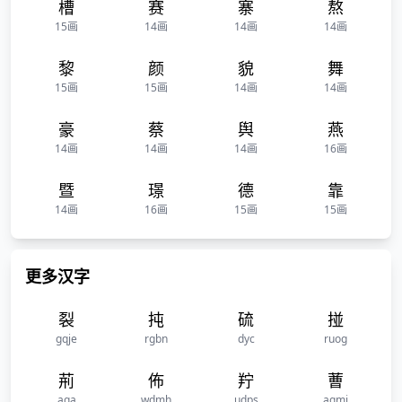
槽
赛
寨
熬
15画
14画
14画
14画
黎
颜
貌
舞
15画
15画
14画
14画
豪
蔡
舆
燕
14画
14画
14画
16画
暨
璟
德
靠
14画
16画
15画
15画
更多汉字
裂
扽
硫
掽
gqje
rgbn
dyc
ruog
荊
佈
羜
蓸
aga
wdmh
udps
agmj