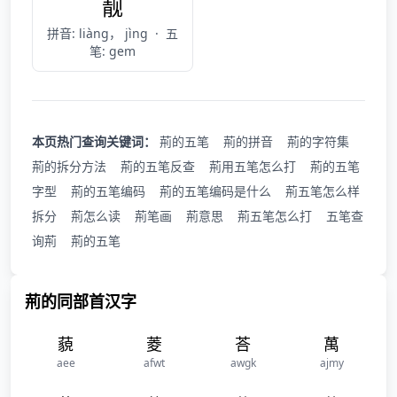
靓
拼音: liàng， jìng
·
五
笔: gem
本页热门查询关键词：
荊的五笔
荊的拼音
荊的字符集
荊的拆分方法
荊的五笔反查
荊用五笔怎么打
荊的五笔
字型
荊的五笔编码
荊的五笔编码是什么
荊五笔怎么样
拆分
荊怎么读
荊笔画
荊意思
荊五笔怎么打
五笔查
询荊
荊的五笔
荊的同部首汉字
藐
菱
荅
萬
aee
afwt
awgk
ajmy