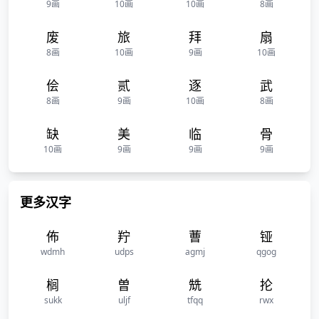
9画
10画
10画
8画
废
旅
拜
扇
8画
10画
9画
10画
侩
贰
逐
武
8画
9画
10画
8画
缺
美
临
骨
10画
9画
9画
9画
更多汉字
佈
羜
蓸
铔
wdmh
udps
agmj
qgog
榈
曽
兟
抡
sukk
uljf
tfqq
rwx