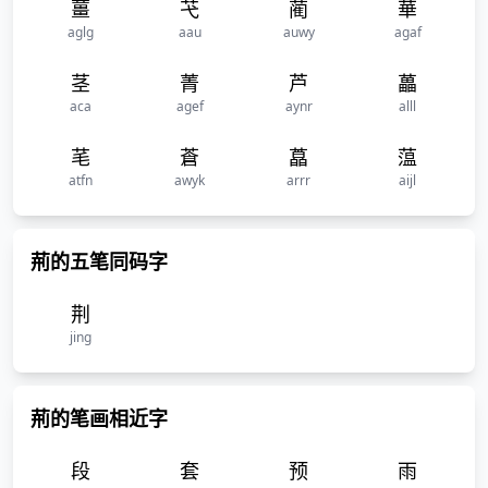
薑
芅
蔺
華
aglg
aau
auwy
agaf
茎
菁
芦
藟
aca
agef
aynr
alll
芼
蒼
藠
蕰
atfn
awyk
arrr
aijl
荊的五笔同码字
荆
jing
荊的笔画相近字
段
套
预
雨