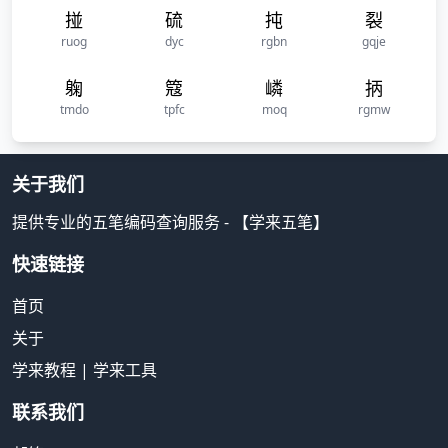
掽
硫
扽
裂
ruog
dyc
rgbn
gqje
躹
簆
嶙
抦
tmdo
tpfc
moq
rgmw
关于我们
提供专业的五笔编码查询服务 - 【学来五笔】
快速链接
首页
关于
学来教程
|
学来工具
联系我们