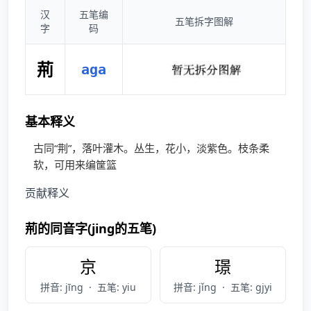
汉
五笔编
五笔拆字图解
字
码
荊
aga
基本释义
古同“荆”，落叶灌木。丛生，花小，淡紫色。枝条柔
软，可用来编筐篮
贡献释义
荊的同音字(jing的五笔)
京
璟
拼音: jīng
·
五笔: yiu
拼音: jǐng
·
五笔: gjyi