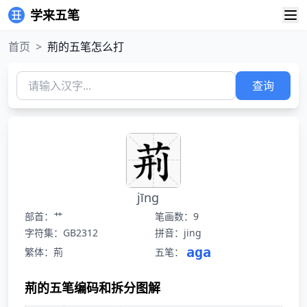
学来五笔
首页
>
荊的五笔怎么打
查询
jīng
部首：艹
笔画数：9
字符集：GB2312
拼音：jing
aga
繁体：荊
五笔：
荊的五笔编码和拆分图解