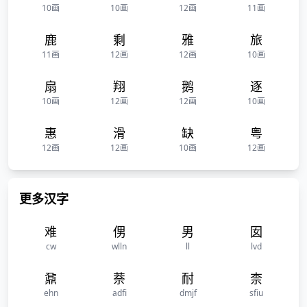
10画
10画
12画
11画
鹿
剩
雅
旅
11画
12画
12画
10画
扇
翔
鹅
逐
10画
12画
12画
10画
惠
滑
缺
粤
12画
12画
10画
12画
更多汉字
难
侽
男
囡
cw
wlln
ll
lvd
鼐
萘
耐
柰
ehn
adfi
dmjf
sfiu