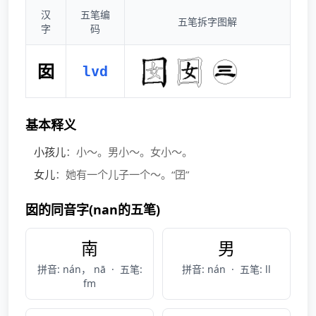
汉
五笔编
五笔拆字图解
字
码
囡
lvd
基本释义
小孩儿
：小～。男小～。女小～。
女儿
：她有一个儿子一个～。“囝”
囡的同音字(nan的五笔)
南
男
拼音: nán， nā
·
五笔:
拼音: nán
·
五笔: ll
fm