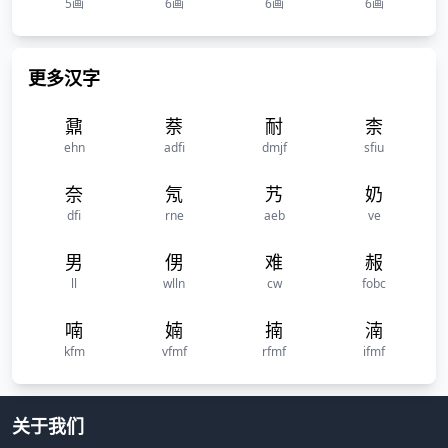
5画
6画
6画
6画
更多汉字
鼐
萘
耐
柰
ehn
adfi
dmjf
sfiu
奈
氖
艿
奶
dfi
rne
aeb
ve
男
侽
难
赧
ll
wlln
cw
fobc
喃
婻
揇
湳
kfm
vfmf
rfmf
ifmf
关于我们