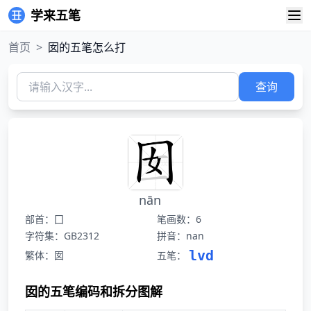
学来五笔
首页
>
囡的五笔怎么打
查询
nān
部首：囗
笔画数：6
字符集：GB2312
拼音：nan
lvd
繁体：囡
五笔：
囡的五笔编码和拆分图解