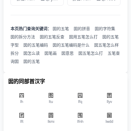
本页热门查询关键词：
囡的五笔
囡的拼音
囡的字符集
囡的拆分方法
囡的五笔反查
囡用五笔怎么打
囡的五笔
字型
囡的五笔编码
囡的五笔编码是什么
囡五笔怎么样
拆分
囡怎么读
囡笔画
囡意思
囡五笔怎么打
五笔查
询囡
囡的五笔
囡的同部首汉字
四
图
园
圐
lh
ltu
lfq
llyv
团
圆
围
圙
lft
lkmi
lfnh
lwdd