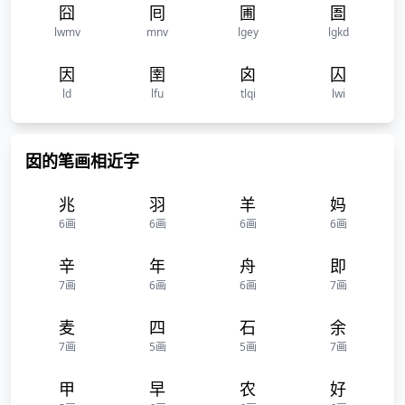
囧
囘
圃
圄
lwmv
mnv
lgey
lgkd
因
圉
囟
囚
ld
lfu
tlqi
lwi
囡的笔画相近字
兆
羽
羊
妈
6画
6画
6画
6画
辛
年
舟
即
7画
6画
6画
7画
麦
四
石
余
7画
5画
5画
7画
甲
早
农
好