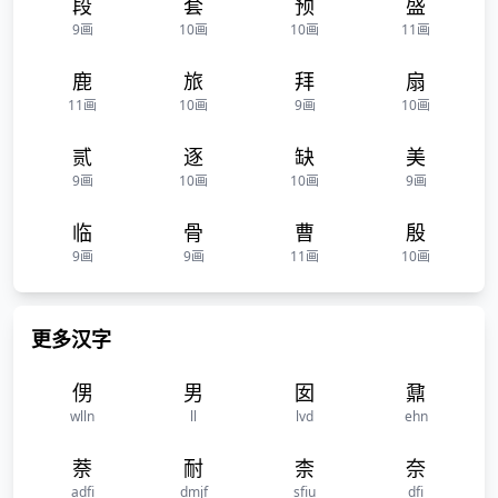
段
套
预
盛
9画
10画
10画
11画
鹿
旅
拜
扇
11画
10画
9画
10画
贰
逐
缺
美
9画
10画
10画
9画
临
骨
曹
殷
9画
9画
11画
10画
更多汉字
侽
男
囡
鼐
wlln
ll
lvd
ehn
萘
耐
柰
奈
adfi
dmjf
sfiu
dfi