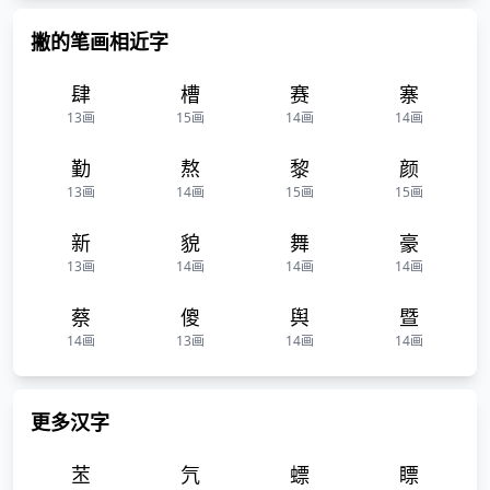
撇的笔画相近字
肆
槽
赛
寨
13画
15画
14画
14画
勤
熬
黎
颜
13画
14画
15画
15画
新
貌
舞
豪
13画
14画
14画
14画
蔡
傻
舆
暨
14画
13画
14画
14画
更多汉字
苤
氕
螵
瞟