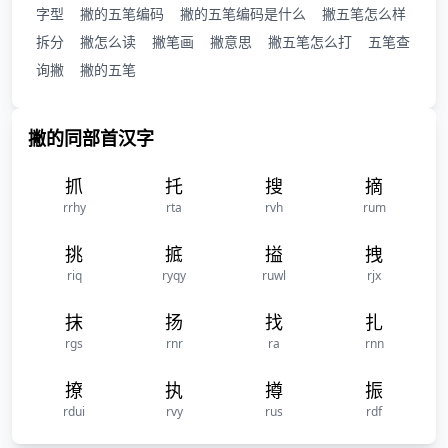
字型
撇的五笔编码
撇的五笔编码是什么
撇五笔怎么样
拆分
撇怎么读
撇笔画
撇意思
撇五笔怎么打
五笔查
询撇
撇的五笔
撇的同部首汉字
抓
托
搜
摘
rrhy
rta
rvh
rum
挑
掋
搤
拽
riq
ryqy
ruwl
rjx
抹
扬
找
扎
rgs
rnr
ra
rnn
撩
执
撙
振
rdui
rvy
rus
rdf