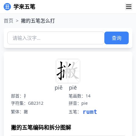
学来五笔
首页
>
撇的五笔怎么打
查询
piě
piē
部首：扌
笔画数：14
字符集：GB2312
拼音：pie
rumt
繁体：撇
五笔：
撇的五笔编码和拆分图解