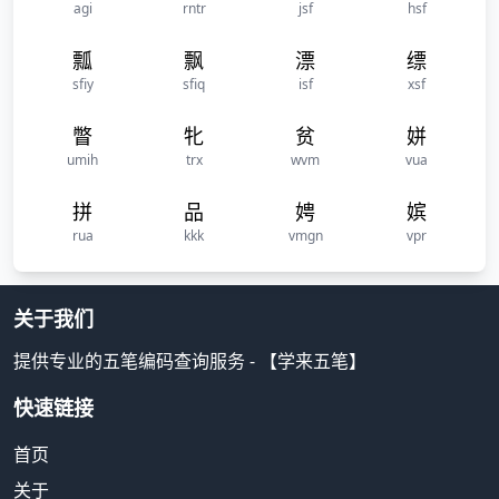
agi
rntr
jsf
hsf
瓢
飘
漂
缥
sfiy
sfiq
isf
xsf
瞥
牝
贫
姘
umih
trx
wvm
vua
拼
品
娉
嫔
rua
kkk
vmgn
vpr
关于我们
提供专业的五笔编码查询服务 - 【学来五笔】
快速链接
首页
关于