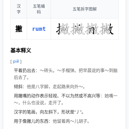
汉
五笔编
五笔拆字图解
字
码
撇
rumt
基本释义
[
piě
]
平着扔出去
：～砖头。～手榴弹。把早晨说的事～到脑
后去了。
倾斜
：他是八字脚，走起路来向外～。
用撇嘴的动作表示轻视、不以为然或不高兴等
：她嘴一
～，什么也没说，走开了。
汉字的笔画，向左斜下，形状是“丿”。
用于像撇儿的东西
：他留着两～儿胡子。