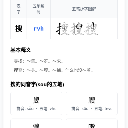
汉
五笔编
五笔拆字图解
字
码
搜
rvh
基本释义
寻找
：～集。～罗。～求。
搜查
：～身。～腰。～捕。什么也没～着。
搜的同音字(sou的五笔)
叟
艘
拼音: sǒu
·
五笔: vhc
拼音: sōu
·
五笔: tevc
馊
嗽