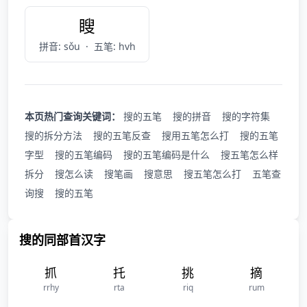
瞍
拼音: sǒu
·
五笔: hvh
本页热门查询关键词：
搜的五笔
搜的拼音
搜的字符集
搜的拆分方法
搜的五笔反查
搜用五笔怎么打
搜的五笔
字型
搜的五笔编码
搜的五笔编码是什么
搜五笔怎么样
拆分
搜怎么读
搜笔画
搜意思
搜五笔怎么打
五笔查
询搜
搜的五笔
搜的同部首汉字
抓
托
挑
摘
rrhy
rta
riq
rum