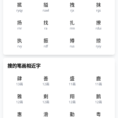
掋
搤
拽
抹
ryqy
ruwl
rjx
rgs
扬
找
扎
撩
rnr
ra
rnn
rdui
执
振
撙
掠
rvy
rdf
rus
ryiy
搜的笔画相近字
肆
善
盛
鹿
13画
12画
11画
11画
雅
剩
翔
鹅
12画
12画
12画
12画
惠
滑
勤
粤