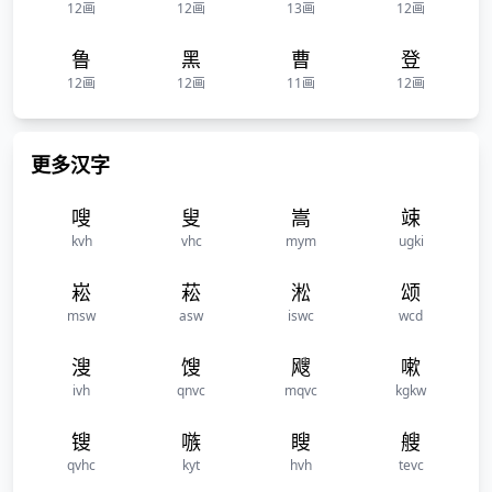
12画
12画
13画
12画
鲁
黑
曹
登
12画
12画
11画
12画
更多汉字
嗖
叟
嵩
竦
kvh
vhc
mym
ugki
崧
菘
淞
颂
msw
asw
iswc
wcd
溲
馊
飕
嗽
ivh
qnvc
mqvc
kgkw
锼
嗾
瞍
艘
qvhc
kyt
hvh
tevc