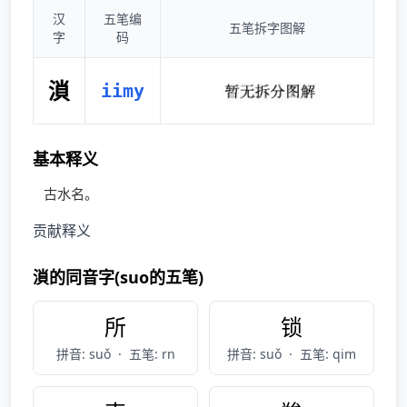
汉
五笔编
五笔拆字图解
字
码
溑
iimy
基本释义
古水名。
贡献释义
溑的同音字(suo的五笔)
所
锁
拼音: suǒ
·
五笔: rn
拼音: suǒ
·
五笔: qim