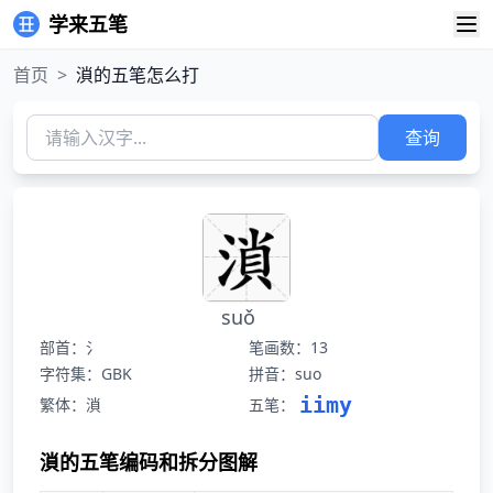
学来五笔
首页
>
溑的五笔怎么打
查询
suǒ
部首：氵
笔画数：13
字符集：GBK
拼音：suo
iimy
繁体：溑
五笔：
溑的五笔编码和拆分图解