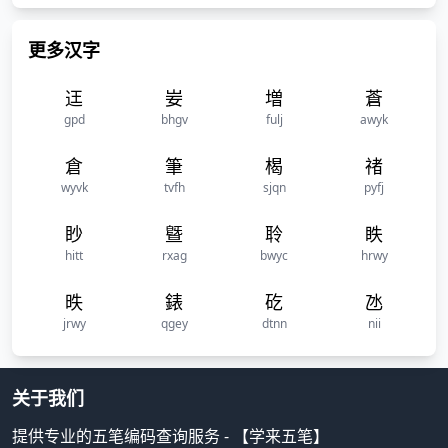
更多汉字
迋
妛
増
蒼
gpd
bhgv
fulj
awyk
倉
筆
楬
禇
wyvk
tvfh
sjqn
pyfj
眇
曁
聆
眣
hitt
rxag
bwyc
hrwy
昳
錶
矻
氹
jrwy
qgey
dtnn
nii
关于我们
提供专业的五笔编码查询服务 - 【学来五笔】