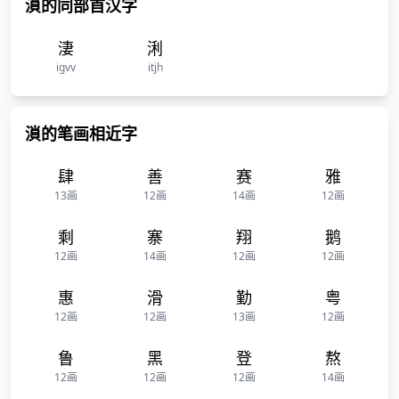
溑的同部首汉字
淒
浰
igvv
itjh
溑的笔画相近字
肆
善
赛
雅
13画
12画
14画
12画
剩
寨
翔
鹅
12画
14画
12画
12画
惠
滑
勤
粤
12画
12画
13画
12画
鲁
黑
登
熬
12画
12画
12画
14画