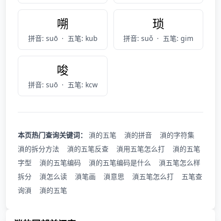
嗍
琐
拼音: suō
·
五笔: kub
拼音: suǒ
·
五笔: gim
唆
拼音: suō
·
五笔: kcw
本页热门查询关键词：
溑的五笔
溑的拼音
溑的字符集
溑的拆分方法
溑的五笔反查
溑用五笔怎么打
溑的五笔
字型
溑的五笔编码
溑的五笔编码是什么
溑五笔怎么样
拆分
溑怎么读
溑笔画
溑意思
溑五笔怎么打
五笔查
询溑
溑的五笔