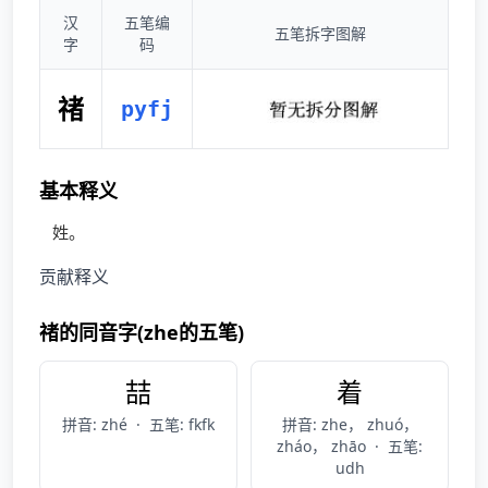
汉
五笔编
五笔拆字图解
字
码
禇
pyfj
基本释义
姓。
贡献释义
禇的同音字(zhe的五笔)
喆
着
拼音: zhé
·
五笔: fkfk
拼音: zhe， zhuó，
zháo， zhāo
·
五笔:
udh