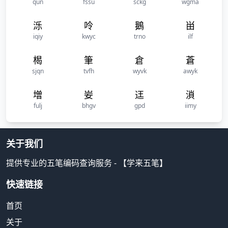
qun
fssu
sckg
wgma
泺
呤
鵝
畄
iqiy
kwyc
trno
ilf
楬
筆
倉
蒼
sjqn
tvfh
wyvk
awyk
増
妛
迋
溑
fulj
bhgv
gpd
iimy
关于我们
提供专业的五笔编码查询服务 - 【学来五笔】
快速链接
首页
关于