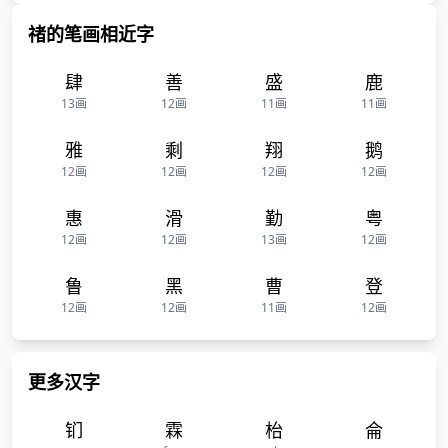
禇的笔画相近字
肆
善
盛
鹿
13画
12画
11画
11画
雅
剩
翔
鹅
12画
12画
12画
12画
惠
滑
勤
粤
12画
12画
13画
12画
鲁
黑
曹
登
12画
12画
11画
12画
更多汉字
钔
霖
枱
侖