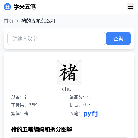
学来五笔
首页
>
禇的五笔怎么打
查询
chǔ
部首：礻
笔画数：12
字符集：GBK
拼音：zhe
pyfj
繁体：禇
五笔：
禇的五笔编码和拆分图解