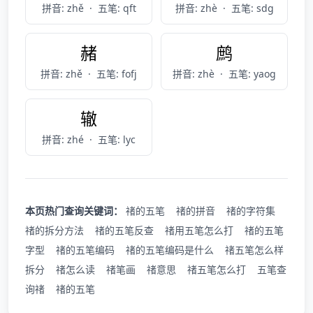
拼音: zhě
·
五笔: qft
拼音: zhè
·
五笔: sdg
赭
鹧
拼音: zhě
·
五笔: fofj
拼音: zhè
·
五笔: yaog
辙
拼音: zhé
·
五笔: lyc
本页热门查询关键词：
禇的五笔
禇的拼音
禇的字符集
禇的拆分方法
禇的五笔反查
禇用五笔怎么打
禇的五笔
字型
禇的五笔编码
禇的五笔编码是什么
禇五笔怎么样
拆分
禇怎么读
禇笔画
禇意思
禇五笔怎么打
五笔查
询禇
禇的五笔