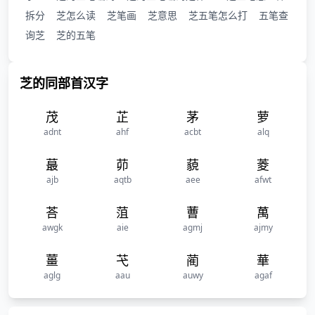
拆分
芝怎么读
芝笔画
芝意思
芝五笔怎么打
五笔查
询芝
芝的五笔
芝的同部首汉字
茂
芷
茅
萝
adnt
ahf
acbt
alq
蕞
茆
藐
菱
ajb
aqtb
aee
afwt
荅
菹
蓸
萬
awgk
aie
agmj
ajmy
薑
芅
蔺
華
aglg
aau
auwy
agaf