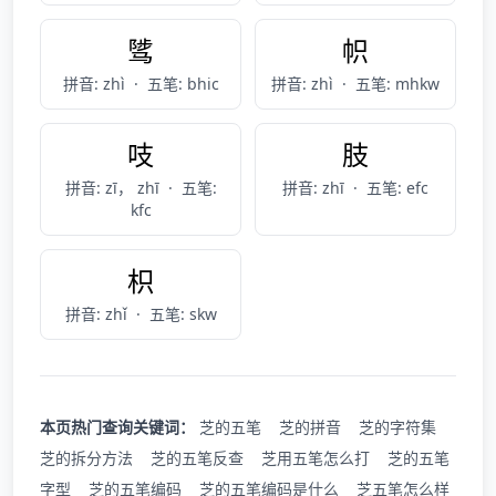
骘
帜
拼音: zhì
·
五笔: bhic
拼音: zhì
·
五笔: mhkw
吱
肢
拼音: zī， zhī
·
五笔:
拼音: zhī
·
五笔: efc
kfc
枳
拼音: zhǐ
·
五笔: skw
本页热门查询关键词：
芝的五笔
芝的拼音
芝的字符集
芝的拆分方法
芝的五笔反查
芝用五笔怎么打
芝的五笔
字型
芝的五笔编码
芝的五笔编码是什么
芝五笔怎么样