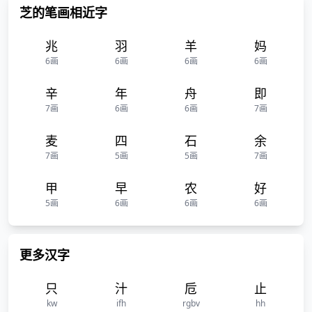
芝的笔画相近字
兆
羽
羊
妈
6画
6画
6画
6画
辛
年
舟
即
7画
6画
6画
7画
麦
四
石
余
7画
5画
5画
7画
甲
早
农
好
5画
6画
6画
6画
更多汉字
只
汁
卮
止
kw
ifh
rgbv
hh