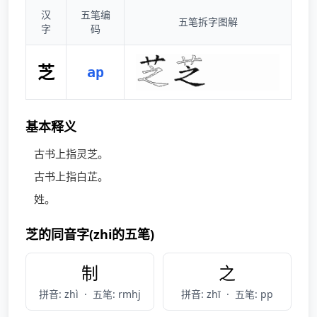
汉
五笔编
五笔拆字图解
字
码
芝
ap
基本释义
古书上指灵芝。
古书上指白芷。
姓。
芝的同音字(zhi的五笔)
制
之
拼音: zhì
·
五笔: rmhj
拼音: zhī
·
五笔: pp