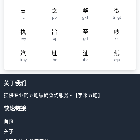
支
之
整
徵
fc
pp
gkih
tmgt
执
旨
至
吱
rvy
xj
gcf
kfc
笊
址
沚
纸
trhy
fhg
ihg
xqa
关于我们
提供专业的五笔编码查询服务 - 【学来五笔】
快速链接
首页
关于