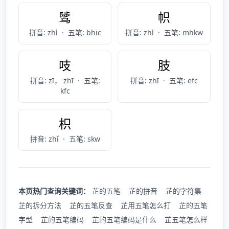
骘
帜
拼音: zhì
·
五笔: bhic
拼音: zhì
·
五笔: mhkw
吱
肢
拼音: zī， zhī
·
五笔:
拼音: zhī
·
五笔: efc
kfc
枳
拼音: zhǐ
·
五笔: skw
本页热门查询关键词：
芷的五笔
芷的拼音
芷的字符集
芷的拆分方法
芷的五笔反查
芷用五笔怎么打
芷的五笔
字型
芷的五笔编码
芷的五笔编码是什么
芷五笔怎么样