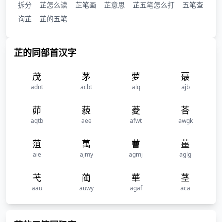
拆分
芷怎么读
芷笔画
芷意思
芷五笔怎么打
五笔查
询芷
芷的五笔
芷的同部首汉字
茂
茅
萝
蕞
adnt
acbt
alq
ajb
茆
藐
菱
荅
aqtb
aee
afwt
awgk
菹
萬
蓸
薑
aie
ajmy
agmj
aglg
芅
蔺
華
茎
aau
auwy
agaf
aca