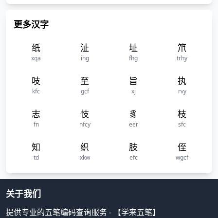
更多汉字
纸
沚
址
笊
xqa
ihg
fhg
trhy
吱
至
旨
执
kfc
gcf
xj
rvy
志
忮
豸
枝
fn
nfcy
eer
sfc
知
织
肢
侄
td
xkw
efc
wgcf
关于我们
提供专业的五笔编码查询服务 - 【学来五笔】