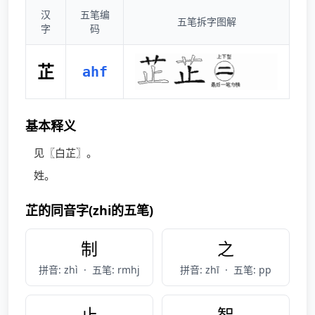
汉
五笔编
五笔拆字图解
字
码
芷
ahf
基本释义
见〖白芷〗。
姓。
芷的同音字(zhi的五笔)
制
之
拼音: zhì
·
五笔: rmhj
拼音: zhī
·
五笔: pp
止
智