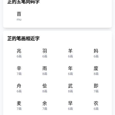
芷的五笔同码字
苜
mu
芷的笔画相近字
兆
羽
羊
妈
6画
6画
6画
6画
辛
雨
年
废
7画
8画
6画
8画
舟
侩
武
即
6画
8画
8画
7画
麦
余
早
农
7画
7画
6画
6画