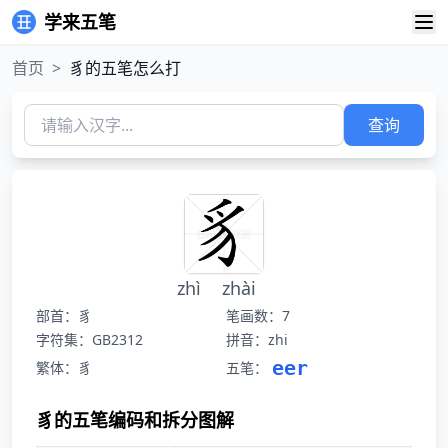
学来五笔
首页
>
豸的五笔怎么打
查询
zhì
zhài
部首：豸
笔画数：7
字符集：GB2312
拼音：zhi
eer
繁体：豸
五笔：
豸的五笔编码和拆分图解