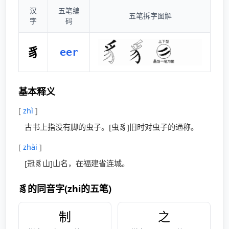
汉
五笔编
五笔拆字图解
字
码
豸
eer
基本释义
[
zhì
]
古书上指没有脚的虫子。[虫豸]旧时对虫子的通称。
[
zhài
]
[冠豸山]山名，在福建省连城。
豸的同音字(zhi的五笔)
制
之