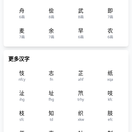
舟
侩
武
即
6画
8画
8画
7画
麦
余
早
农
7画
7画
6画
6画
更多汉字
忮
志
芷
纸
nfcy
fn
ahf
xqa
沚
址
笊
吱
ihg
fhg
trhy
kfc
枝
知
织
肢
sfc
td
xkw
efc