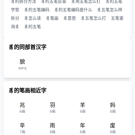
豸的拆分方法
豸的五笔反查
豸用五笔怎么打
豸的五笔
字型
豸的五笔编码
豸的五笔编码是什么
豸五笔怎么样
拆分
豸怎么读
豸笔画
豸意思
豸五笔怎么打
五笔查
询豸
豸的五笔
豸的同部首汉字
貌
eerq
豸的笔画相近字
兆
羽
羊
妈
6画
6画
6画
6画
辛
雨
年
废
7画
8画
6画
8画