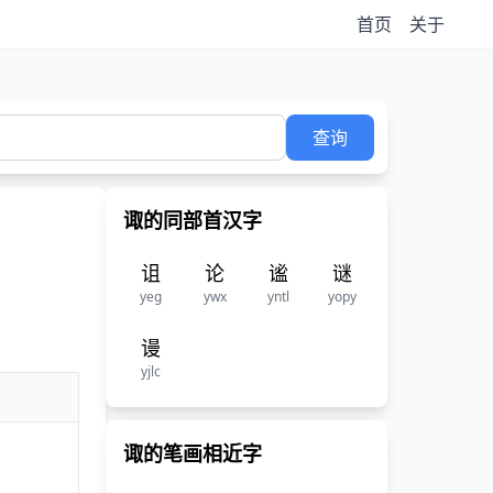
首页
关于
查询
诹的同部首汉字
诅
论
谧
谜
yeg
ywx
yntl
yopy
谩
yjlc
诹的笔画相近字