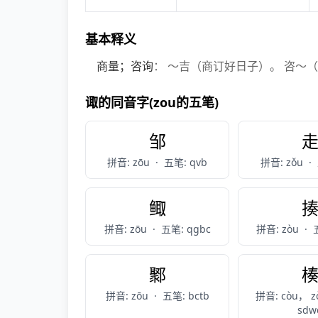
基本释义
商量；咨询
： ～吉（商订好日子）。 咨～
诹的同音字(zou的五笔)
邹
拼音: zōu
·
五笔: qvb
拼音: zǒu
·
鲰
拼音: zōu
·
五笔: qgbc
拼音: zòu
·
鄹
拼音: zōu
·
五笔: bctb
拼音: còu， z
sdw