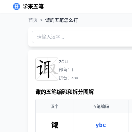
学来五笔
首页
>
诹的五笔怎么打
zōu
部首：讠
拼音：zou
诹的五笔编码和拆分图解
汉字
五笔编码
诹
ybc