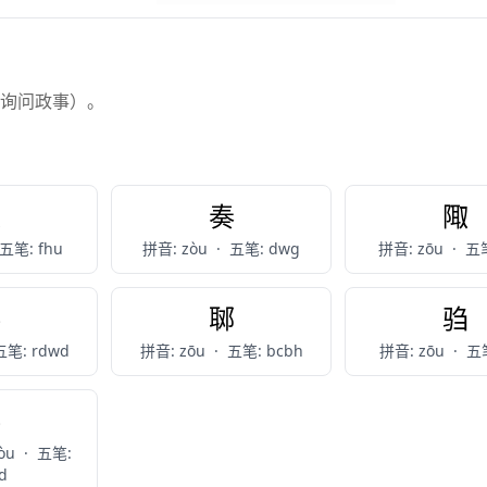
（询问政事）。
走
奏
陬
五笔: fhu
拼音: zòu
·
五笔: dwg
拼音: zōu
·
五笔
揍
郰
驺
五笔: rdwd
拼音: zōu
·
五笔: bcbh
拼音: zōu
·
五笔
楱
òu
·
五笔:
d