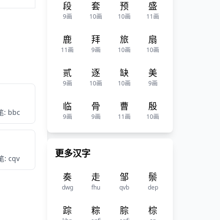
段
套
预
盛
9画
10画
10画
11画
鹿
拜
旅
扇
11画
9画
10画
10画
贰
逐
缺
美
9画
10画
10画
9画
临
骨
曹
殷
: bbc
9画
9画
11画
10画
更多汉字
: cqv
奏
走
邹
鬃
dwg
fhu
qvb
dep
踪
粽
腙
棕