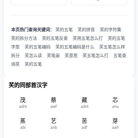
本页热门查询关键词：
芺的五笔
芺的拼音
芺的字符集
芺的拆分方法
芺的五笔反查
芺用五笔怎么打
芺的五笔
字型
芺的五笔编码
芺的五笔编码是什么
芺五笔怎么样
拆分
芺怎么读
芺笔画
芺意思
芺五笔怎么打
五笔查
询芺
芺的五笔
芺的同部首汉字
茂
蔡
藏
芯
adnt
awf
adnt
anu
蒸
艺
苦
芽
abi
anb
adf
aah