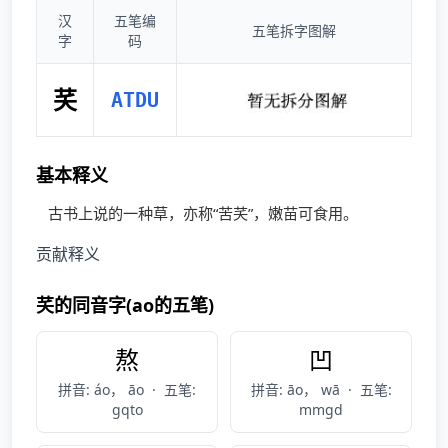
汉
五笔编
五笔拆字图解
字
码
芺
ATDU
基本释义
古书上说的一种草，亦称“苦芺”，嫩苗可食用。
贡献释义
芺的同音字(ao的五笔)
熬
凹
拼音: áo， āo
·
五笔:
拼音: āo， wā
·
五笔:
gqto
mmgd