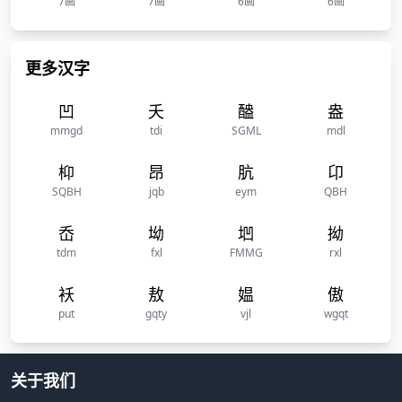
7画
7画
6画
6画
更多汉字
凹
夭
醠
盎
mmgd
tdi
SGML
mdl
枊
昂
肮
卬
SQBH
jqb
eym
QBH
岙
坳
垇
拗
tdm
fxl
FMMG
rxl
袄
敖
媪
傲
put
gqty
vjl
wgqt
关于我们