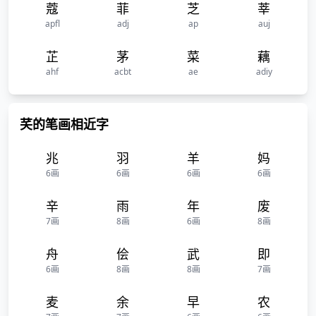
蔻
菲
芝
莘
apfl
adj
ap
auj
芷
茅
菜
藕
ahf
acbt
ae
adiy
芺的笔画相近字
兆
羽
羊
妈
6画
6画
6画
6画
辛
雨
年
废
7画
8画
6画
8画
舟
侩
武
即
6画
8画
8画
7画
麦
余
早
农