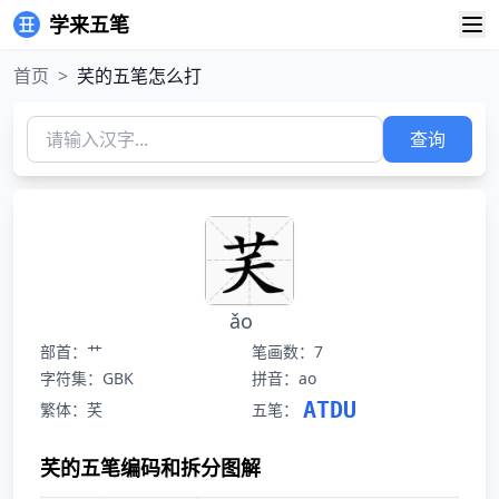
学来五笔
首页
>
芺的五笔怎么打
查询
ǎo
部首：艹
笔画数：7
字符集：GBK
拼音：ao
ATDU
繁体：芺
五笔：
芺的五笔编码和拆分图解