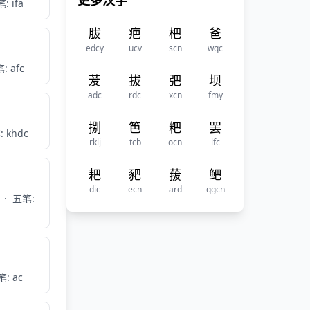
更多汉字
: ifa
胈
疤
杷
爸
edcy
ucv
scn
wqc
: afc
茇
拔
弝
坝
adc
rdc
xcn
fmy
捌
笆
粑
罢
 khdc
rklj
tcb
ocn
lfc
耙
豝
菝
鲃
dic
ecn
ard
qgcn
n
·
五笔:
: ac