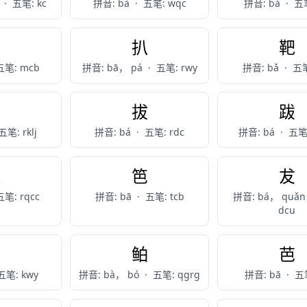
a
·
五笔: kc
拼音: bà
·
五笔: wqc
拼音: bà
·
五笔
岜
扒
靶
五笔: mcb
拼音: bā， pá
·
五笔: rwy
拼音: bǎ
·
五笔
捌
拔
跋
五笔: rklj
拼音: bá
·
五笔: rdc
拼音: bá
·
五笔:
魃
笆
犮
五笔: rqcc
拼音: bā
·
五笔: tcb
拼音: bá， quǎ
dcu
叭
鲌
芭
五笔: kwy
拼音: bà， bó
·
五笔: qgrg
拼音: bā
·
五笔