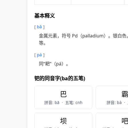
基本释义
[
bǎ
]
金属元素，符号 Pd（palladium）
等。
[
pá
]
同“耙”（pá）。
钯的同音字(ba的五笔)
巴
拼音: bā
·
五笔: cnh
拼音: bà
·
坝