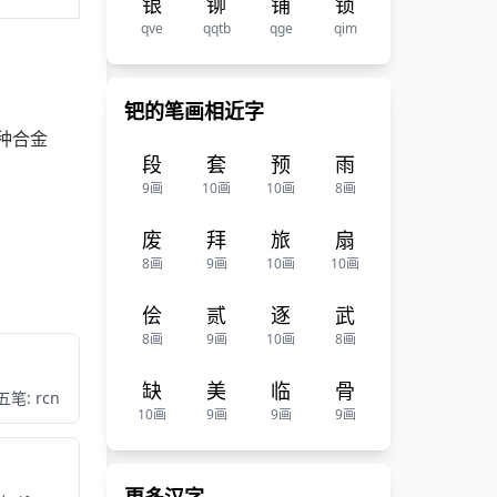
银
铆
铺
锁
qve
qqtb
qge
qim
钯的笔画相近字
种合金
段
套
预
雨
9画
10画
10画
8画
废
拜
旅
扇
8画
9画
10画
10画
侩
贰
逐
武
8画
9画
10画
8画
缺
美
临
骨
五笔: rcn
10画
9画
9画
9画