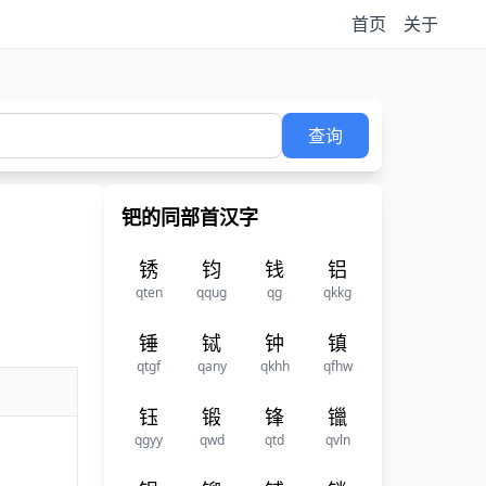
首页
关于
查询
钯的同部首汉字
锈
钧
钱
铝
qten
qqug
qg
qkkg
锤
铽
钟
镇
qtgf
qany
qkhh
qfhw
钰
锻
锋
镴
qgyy
qwd
qtd
qvln