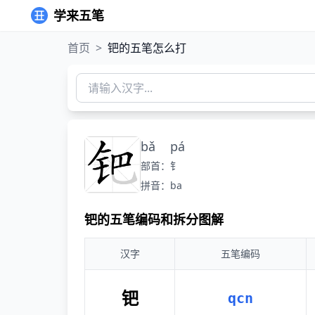
学来五笔
首页
>
钯的五笔怎么打
bǎ
pá
部首：钅
拼音：ba
钯的五笔编码和拆分图解
汉字
五笔编码
钯
qcn