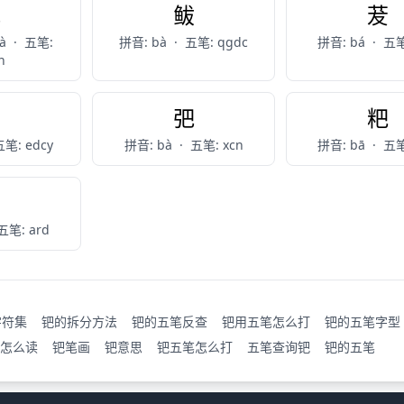
鲃
鲅
茇
bà
·
五笔:
拼音: bà
·
五笔: qgdc
拼音: bá
·
五笔
n
胈
弝
粑
笔: edcy
拼音: bà
·
五笔: xcn
拼音: bā
·
五笔
菝
五笔: ard
字符集
钯的拆分方法
钯的五笔反查
钯用五笔怎么打
钯的五笔字型
怎么读
钯笔画
钯意思
钯五笔怎么打
五笔查询钯
钯的五笔