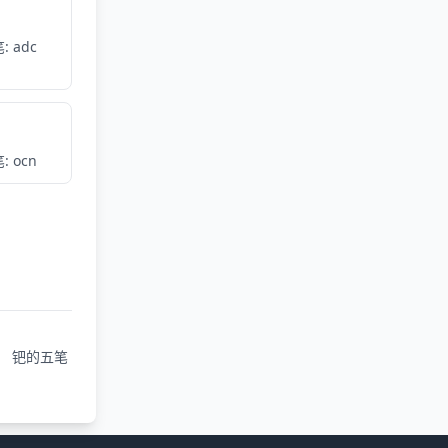
: adc
: ocn
钯的五笔