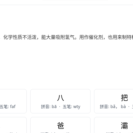
。银白色，化学性质不活泼，能大量吸附氢气。用作催化剂，也用来制特
霸
八
把
五笔: faf
拼音: bā
·
五笔: wty
拼音: bǎ， bà
·
吧
爸
灞