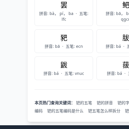
罢
拼音: bà， pí， ba
·
五笔:
拼音: bā， 
lfc
qgc
豝
拼音: bā
·
五笔: ecn
拼音: bá
·
五
鼥
拼音: bá
·
五笔: vnuc
拼音: bá
·
本页热门查询关键词：
钯的五笔
钯的拼音
钯的
编码
钯的五笔编码是什么
钯五笔怎么样拆分
钯