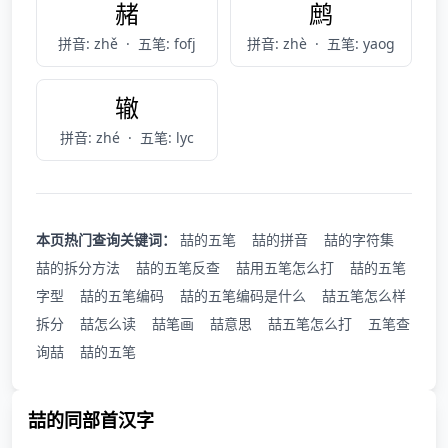
赭
鹧
拼音: zhě
·
五笔: fofj
拼音: zhè
·
五笔: yaog
辙
拼音: zhé
·
五笔: lyc
本页热门查询关键词：
喆的五笔
喆的拼音
喆的字符集
喆的拆分方法
喆的五笔反查
喆用五笔怎么打
喆的五笔
字型
喆的五笔编码
喆的五笔编码是什么
喆五笔怎么样
拆分
喆怎么读
喆笔画
喆意思
喆五笔怎么打
五笔查
询喆
喆的五笔
喆的同部首汉字