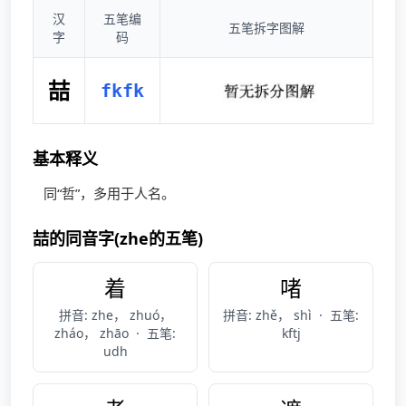
汉
五笔编
五笔拆字图解
字
码
喆
fkfk
基本释义
同“哲”，多用于人名。
喆的同音字(zhe的五笔)
着
啫
拼音: zhe， zhuó，
拼音: zhě， shì
·
五笔:
zháo， zhāo
·
五笔:
kftj
udh