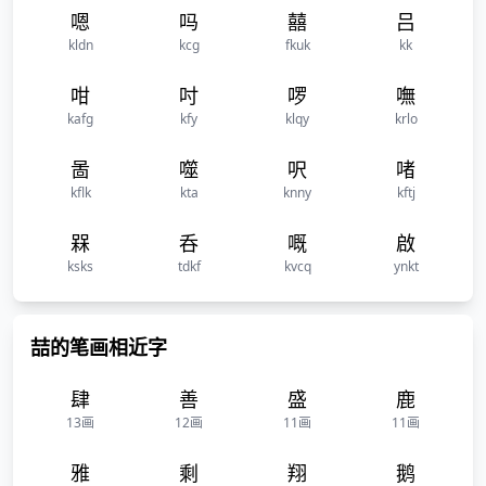
嗯
吗
囍
吕
kldn
kcg
fkuk
kk
咁
吋
啰
嘸
kafg
kfy
klqy
krlo
啚
噬
呎
啫
kflk
kta
knny
kftj
槑
呑
嘅
啟
ksks
tdkf
kvcq
ynkt
喆的笔画相近字
肆
善
盛
鹿
13画
12画
11画
11画
雅
剩
翔
鹅