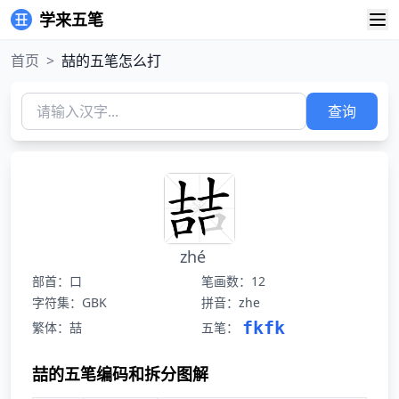
学来五笔
首页
>
喆的五笔怎么打
查询
zhé
部首：口
笔画数：12
字符集：GBK
拼音：zhe
fkfk
繁体：喆
五笔：
喆的五笔编码和拆分图解