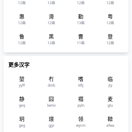
12画
12画
12画
12画
惠
滑
勤
粤
12画
12画
13画
12画
鲁
黑
曹
登
12画
12画
11画
12画
更多汉字
堃
冇
嗜
临
yyff
dmb
kftj
jty
静
囧
禤
麦
geq
lwmv
pyln
gtu
玥
璟
领
鞥
geg
gjyi
wycm
afwa