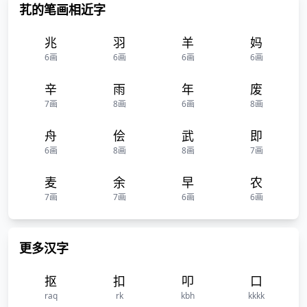
芤的笔画相近字
兆
羽
羊
妈
6画
6画
6画
6画
辛
雨
年
废
7画
8画
6画
8画
舟
侩
武
即
6画
8画
8画
7画
麦
余
早
农
7画
7画
6画
6画
更多汉字
抠
扣
叩
口
raq
rk
kbh
kkkk