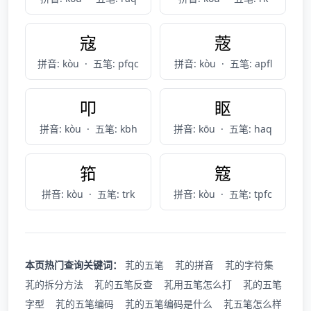
寇
蔲
拼音: kòu
·
五笔: pfqc
拼音: kòu
·
五笔: apfl
叩
眍
拼音: kòu
·
五笔: kbh
拼音: kōu
·
五笔: haq
筘
簆
拼音: kòu
·
五笔: trk
拼音: kòu
·
五笔: tpfc
本页热门查询关键词：
芤的五笔
芤的拼音
芤的字符集
芤的拆分方法
芤的五笔反查
芤用五笔怎么打
芤的五笔
字型
芤的五笔编码
芤的五笔编码是什么
芤五笔怎么样