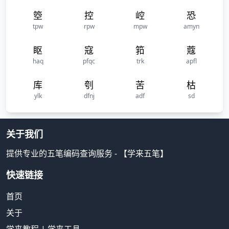
箜
控
崆
恐
tpw
rpw
mpw
amyn
眍
寇
筘
蔻
haq
pfqc
trk
apfl
库
刳
苦
枯
ylk
dfnj
adf
sd
关于我们
提供专业的五笔编码查询服务 - 【学来五笔】
快速链接
首页
关于