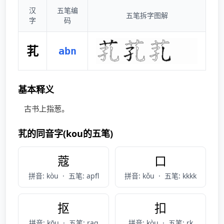
汉
五笔编
五笔拆字图解
字
码
芤
abn
基本释义
古书上指葱。
芤的同音字(kou的五笔)
蔻
口
拼音: kòu
·
五笔: apfl
拼音: kǒu
·
五笔: kkkk
抠
扣
拼音: kōu
·
五笔: raq
拼音: kòu
·
五笔: rk