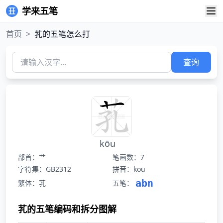
学来五笔
首页
>
芤的五笔怎么打
查询
kōu
部首：艹
笔画数：7
字符集：GB2312
拼音：kou
abn
繁体：芤
五笔：
芤的五笔编码和拆分图解