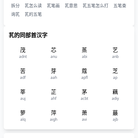
拆分
芤怎么读
芤笔画
芤意思
芤五笔怎么打
五笔查
询芤
芤的五笔
芤的同部首汉字
茂
芯
蒸
艺
adnt
anu
abi
anb
苦
芽
蔻
芝
adf
aah
apfl
ap
莘
芷
茅
藕
auj
ahf
acbt
adiy
萝
萍
萧
蕞
alq
aigh
avi
ajb