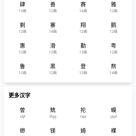
肆
善
赛
雅
13画
12画
14画
12画
剩
寨
翔
鹅
12画
14画
12画
12画
惠
滑
勤
粤
12画
12画
13画
12画
鲁
黑
登
熬
12画
12画
12画
14画
更多汉字
曽
兟
抡
蟆
uljf
tfqq
rwx
jajd
缈
镁
婍
裸