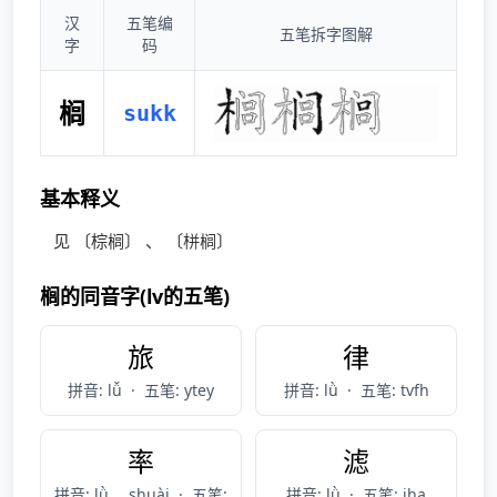
汉
五笔编
五笔拆字图解
字
码
榈
sukk
基本释义
见 〔棕榈〕 、 〔栟榈〕
榈的同音字(lv的五笔)
旅
律
拼音: lǚ
·
五笔: ytey
拼音: lǜ
·
五笔: tvfh
率
滤
拼音: lǜ， shuài
·
五笔:
拼音: lǜ
·
五笔: iha