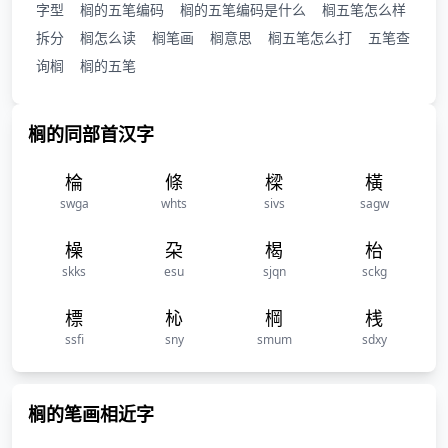
字型
榈的五笔编码
榈的五笔编码是什么
榈五笔怎么样
拆分
榈怎么读
榈笔画
榈意思
榈五笔怎么打
五笔查
询榈
榈的五笔
榈的同部首汉字
棆
條
樑
橫
swga
whts
sivs
sagw
橾
朶
楬
枱
skks
esu
sjqn
sckg
標
杺
棡
桟
ssfi
sny
smum
sdxy
榈的笔画相近字