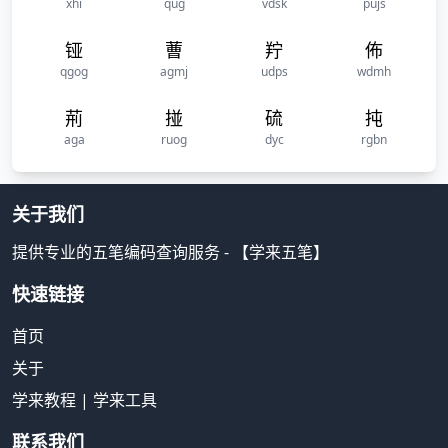
xhi
qug
vdsk
pujs
铔
蓸
羜
佈
qgog
agmj
udps
wdmh
荊
掽
硫
扽
aga
ruog
dyc
rgbn
关于我们
提供专业的五笔编码查询服务 - 【学来五笔】
快速链接
首页
关于
学来教程
|
学来工具
联系我们