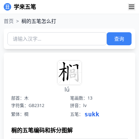
学来五笔
首页
>
榈的五笔怎么打
查询
lǘ
部首：木
笔画数：13
字符集：GB2312
拼音：lv
sukk
繁体：櫚
五笔：
榈的五笔编码和拆分图解