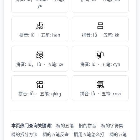
yx
虑
吕
拼音: lǜ
·
五笔: han
拼音: lǚ
·
五笔: kk
绿
驴
拼音: lǜ， lù
·
五笔: xv
拼音: lǘ
·
五笔: cyn
铝
氯
拼音: lǚ
·
五笔: qkkg
拼音: lǜ
·
五笔: rnvi
本页热门查询关键词：
榈的五笔
榈的拼音
榈的字符集
榈的拆分方法
榈的五笔反查
榈用五笔怎么打
榈的五笔