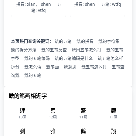
拼音: xiān， shēn
·
五
拼音: shēn
·
五笔: wtfq
笔: vtfq
本页热门查询关键词：
兟的五笔
兟的拼音
兟的字符集
兟的拆分方法
兟的五笔反查
兟用五笔怎么打
兟的五笔
字型
兟的五笔编码
兟的五笔编码是什么
兟五笔怎么样
拆分
兟怎么读
兟笔画
兟意思
兟五笔怎么打
五笔查
询兟
兟的五笔
兟的笔画相近字
肆
善
盛
鹿
13画
12画
11画
11画
剩
雅
鹅
翔