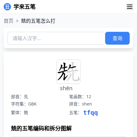
学来五笔
首页
>
兟的五笔怎么打
查询
shēn
部首：先
笔画数：12
字符集：GBK
拼音：shen
tfqq
繁体：兟
五笔：
兟的五笔编码和拆分图解