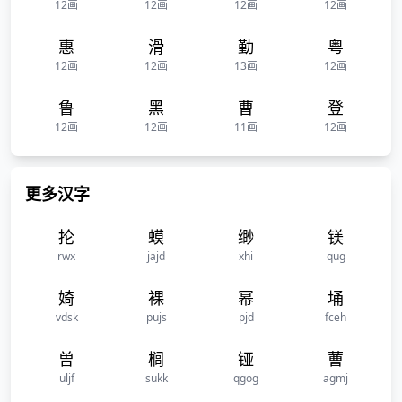
12画
12画
12画
12画
惠
滑
勤
粤
12画
12画
13画
12画
鲁
黑
曹
登
12画
12画
11画
12画
更多汉字
抡
蟆
缈
镁
rwx
jajd
xhi
qug
婍
裸
幂
埇
vdsk
pujs
pjd
fceh
曽
榈
铔
蓸
uljf
sukk
qgog
agmj