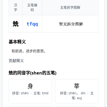
汉
五笔编
五笔拆字图解
字
码
兟
tfqq
基本释义
有前进，进步的意思。
贡献释义
兟的同音字(shen的五笔)
身
莘
拼音: shēn
·
五笔: tmd
拼音: shēn， xīn
·
五
笔: auj