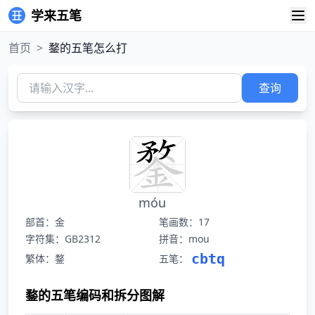
学来五笔
首页
>
鍪的五笔怎么打
查询
móu
部首：金
笔画数：17
字符集：GB2312
拼音：mou
cbtq
繁体：鍪
五笔：
鍪的五笔编码和拆分图解