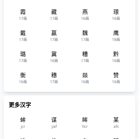
霞
藏
燕
璟
17画
17画
16画
16画
戴
赢
魏
鹰
17画
17画
17画
18画
璐
冀
糟
黔
17画
16画
17画
16画
衡
穗
燚
赞
16画
17画
16画
16画
更多汉字
蛑
谋
眸
某
jcr
yaf
hcr
afs