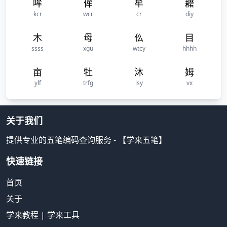
哞
侔
牟
耱
kcr
wcr
cr
diy
木
母
仫
目
ssss
xgu
wtcy
hhhh
亩
牡
沐
姆
ylf
trfg
isy
vx
关于我们
提供专业的五笔编码查询服务 - 【学来五笔】
快速链接
首页
关于
学来教程
|
学来工具