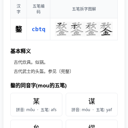
汉
五笔编
五笔拆字图解
字
码
鍪
cbtq
基本释义
古代炊具。似锅。
古代武士的头盔。参见〔兜鍪〕
鍪的同音字(mou的五笔)
某
谋
拼音: mǒu
·
五笔: afs
拼音: móu
·
五笔: yaf
牟
缪