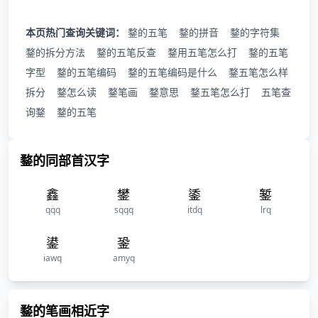
本页热门查询关键词：
鍪的五笔
鍪的拼音
鍪的字符集
鍪的拆分方法
鍪的五笔反查
鍪用五笔怎么打
鍪的五笔
字型
鍪的五笔编码
鍪的五笔编码是什么
鍪五笔怎么样
拆分
鍪怎么读
鍪笔画
鍪意思
鍪五笔怎么打
五笔查
询鍪
鍪的五笔
鍪的同部首汉字
鑫
鐢
鋈
錾
qqq
sqqq
itdq
lrq
鍙
銎
iawq
amyq
鍪的笔画相近字