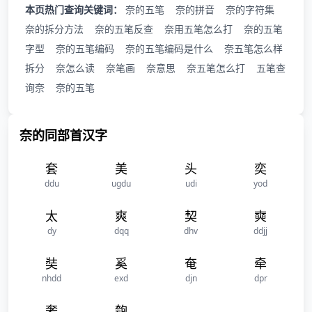
本页热门查询关键词：
奈的五笔
奈的拼音
奈的字符集
奈的拆分方法
奈的五笔反查
奈用五笔怎么打
奈的五笔
字型
奈的五笔编码
奈的五笔编码是什么
奈五笔怎么样
拆分
奈怎么读
奈笔画
奈意思
奈五笔怎么打
五笔查
询奈
奈的五笔
奈的同部首汉字
套
美
头
奕
ddu
ugdu
udi
yod
太
爽
契
奭
dy
dqq
dhv
ddjj
奘
奚
奄
牵
nhdd
exd
djn
dpr
奢
匏