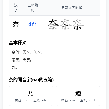
汉
五笔编
五笔拆字图解
字
码
奈
dfi
基本释义
奈何
：无～。怎～。
怎奈；无奈。
姓。
奈的同音字(nai的五笔)
乃
迺
拼音: nǎi
·
五笔: etn
拼音: nǎi
·
五笔: spd