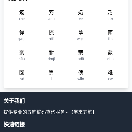
氖
艿
奶
乃
rne
aeb
ve
etn
镎
捺
拿
南
qwgr
rdfi
wgkr
fm
柰
耐
萘
鼐
sfiu
dmjf
adfi
ehn
囡
男
侽
难
lvd
ll
wlln
cw
关于我们
提供专业的五笔编码查询服务 - 【学来五笔】
快速链接