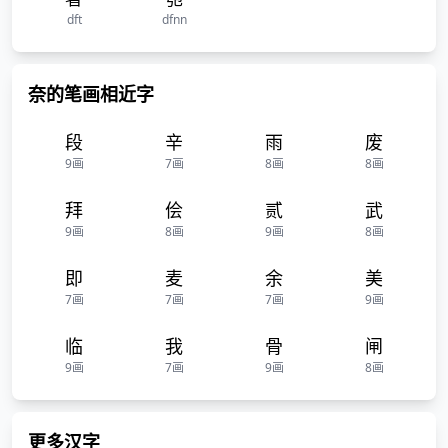
dft
dfnn
奈的笔画相近字
段
辛
雨
废
9画
7画
8画
8画
拜
侩
贰
武
9画
8画
9画
8画
即
麦
余
美
7画
7画
7画
9画
临
我
骨
闸
9画
7画
9画
8画
更多汉字