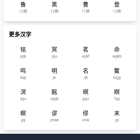
鲁
黑
曹
登
12画
12画
11画
12画
更多汉字
铭
冥
茗
命
qqk
pju
aqkf
wgkb
鸣
明
名
鳘
kqy
je
qk
txgg
溟
酩
暝
瞑
ipju
sgqk
jpju
hpj
螟
谬
缪
末
jpj
ynwe
xnw
gs