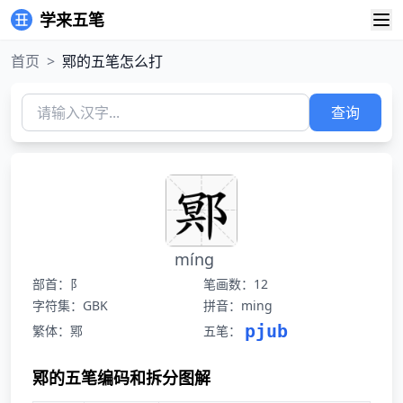
学来五笔
首页
>
鄍的五笔怎么打
查询
míng
部首：阝
笔画数：12
字符集：GBK
拼音：ming
pjub
繁体：鄍
五笔：
鄍的五笔编码和拆分图解