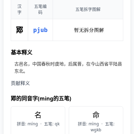
汉
五笔编
五笔拆字图解
字
码
鄍
pjub
基本释义
古邑名，中国春秋时虞地，后属晋，在今山西省平陆县
东北。
贡献释义
鄍的同音字(ming的五笔)
名
命
拼音: míng
·
五笔: qk
拼音: mìng
·
五笔:
wgkb