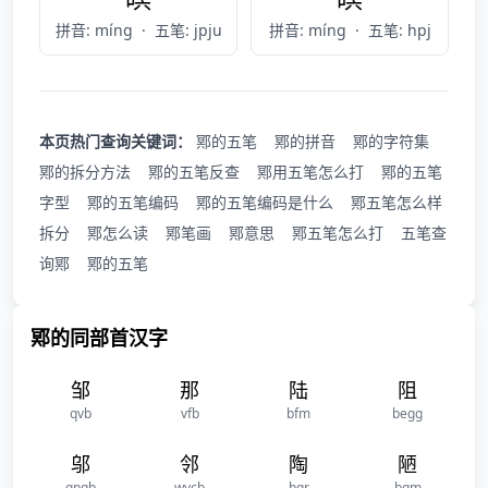
拼音: míng
·
五笔: jpju
拼音: míng
·
五笔: hpj
本页热门查询关键词：
鄍的五笔
鄍的拼音
鄍的字符集
鄍的拆分方法
鄍的五笔反查
鄍用五笔怎么打
鄍的五笔
字型
鄍的五笔编码
鄍的五笔编码是什么
鄍五笔怎么样
拆分
鄍怎么读
鄍笔画
鄍意思
鄍五笔怎么打
五笔查
询鄍
鄍的五笔
鄍的同部首汉字
邹
那
陆
阻
qvb
vfb
bfm
begg
邬
邻
陶
陋
qngb
wycb
bqr
bgm