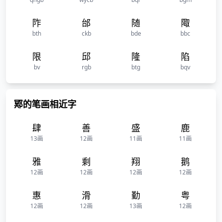
阼
邰
随
陬
bth
ckb
bde
bbc
限
邱
隆
陷
bv
rgb
btg
bqv
鄍的笔画相近字
肆
善
盛
鹿
13画
12画
11画
11画
雅
剩
翔
鹅
12画
12画
12画
12画
惠
滑
勤
粤
12画
12画
13画
12画