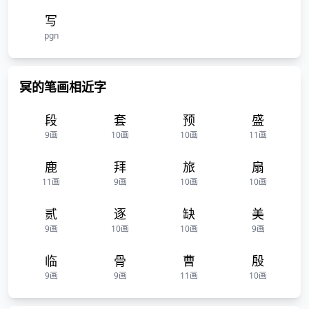
写
pgn
冥的笔画相近字
段
套
预
盛
9画
10画
10画
11画
鹿
拜
旅
扇
11画
9画
10画
10画
贰
逐
缺
美
9画
10画
10画
9画
临
骨
曹
殷
9画
9画
11画
10画