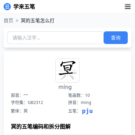
学来五笔
首页
>
冥的五笔怎么打
查询
míng
部首：冖
笔画数：10
字符集：GB2312
拼音：ming
pju
繁体：冥
五笔：
冥的五笔编码和拆分图解