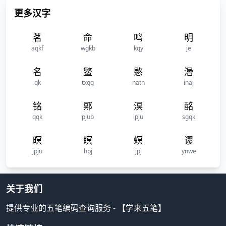
更多汉字
茗
命
鸣
明
aqkf
wgkb
kqy
je
名
鳘
愍
湣
qk
txgg
natn
inaj
铭
鄍
溟
酩
qqk
pjub
ipju
sgqk
暝
瞑
螟
谬
jpju
hpj
jpj
ynwe
关于我们
提供专业的五笔编码查询服务 - 【学来五笔】