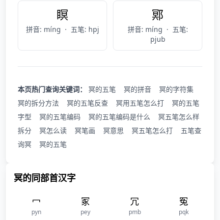
瞑
鄍
拼音: míng
·
五笔: hpj
拼音: míng
·
五笔:
pjub
本页热门查询关键词：
冥的五笔
冥的拼音
冥的字符集
冥的拆分方法
冥的五笔反查
冥用五笔怎么打
冥的五笔
字型
冥的五笔编码
冥的五笔编码是什么
冥五笔怎么样
拆分
冥怎么读
冥笔画
冥意思
冥五笔怎么打
五笔查
询冥
冥的五笔
冥的同部首汉字
冖
冢
冗
冤
pyn
pey
pmb
pqk