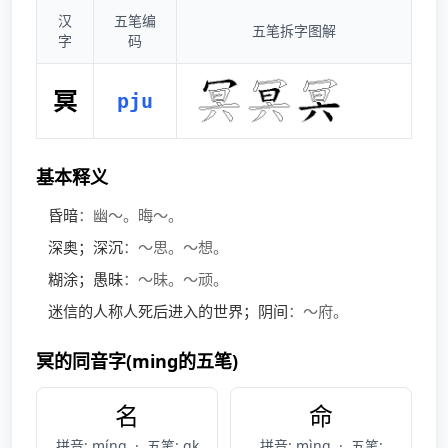
汉
五笔编
五笔拆字图解
字
码
冥
pju
基本释义
昏暗
：幽～。晦～。
深奥；深沉
：～思。～想。
糊涂；愚昧
：～昧。～顽。
迷信的人称人死后进入的世界；阴间
：～府。
冥的同音字(ming的五笔)
名
命
拼音: míng
·
五笔: qk
拼音: mìng
·
五笔: