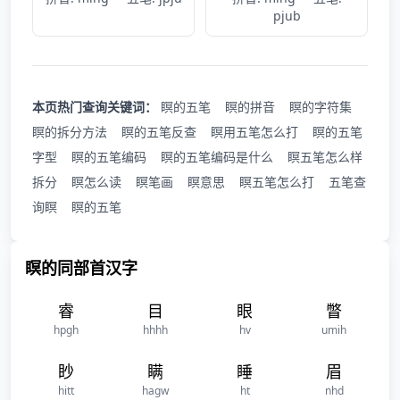
pjub
本页热门查询关键词：
瞑的五笔
瞑的拼音
瞑的字符集
瞑的拆分方法
瞑的五笔反查
瞑用五笔怎么打
瞑的五笔
字型
瞑的五笔编码
瞑的五笔编码是什么
瞑五笔怎么样
拆分
瞑怎么读
瞑笔画
瞑意思
瞑五笔怎么打
五笔查
询瞑
瞑的五笔
瞑的同部首汉字
睿
目
眼
瞥
hpgh
hhhh
hv
umih
眇
瞒
睡
眉
hitt
hagw
ht
nhd