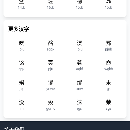
暨
璟
德
靠
14画
16画
15画
15画
更多汉字
暝
酩
溟
鄍
jpju
sgqk
ipju
pjub
铭
冥
茗
命
qqk
pju
aqkf
wgkb
螟
谬
缪
末
jpj
ynwe
xnw
gs
没
殁
沫
茉
im
gqmc
igs
ags