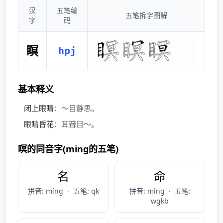
汉
五笔编
五笔拆字图解
字
码
瞑
hpj
基本释义
闭上眼睛
：～目静思。
眼睛昏花
：耳聋目～。
瞑的同音字(ming的五笔)
名
命
拼音: míng
·
五笔: qk
拼音: mìng
·
五笔:
wgkb