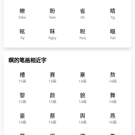
瞭
盼
省
睛
hdui
hwv
ith
hg
眩
眜
睨
瞄
hy
hgsy
hvq
hal
瞑的笔画相近字
槽
赛
寨
熬
15画
14画
14画
14画
黎
颜
貌
舞
15画
15画
14画
14画
豪
蔡
舆
燕
14画
14画
14画
16画