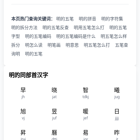
本页热门查询关键词：
明的五笔
明的拼音
明的字符集
明的拆分方法
明的五笔反查
明用五笔怎么打
明的五笔
字型
明的五笔编码
明的五笔编码是什么
明五笔怎么样
拆分
明怎么读
明笔画
明意思
明五笔怎么打
五笔查
询明
明的五笔
明的同部首汉字
早
晓
智
曦
jh
jat
tdkj
jug
旭
昱
暖
日
vj
juf
jef
jjjj
昇
曆
易
昨
jtaj
dttj
jqr
jt