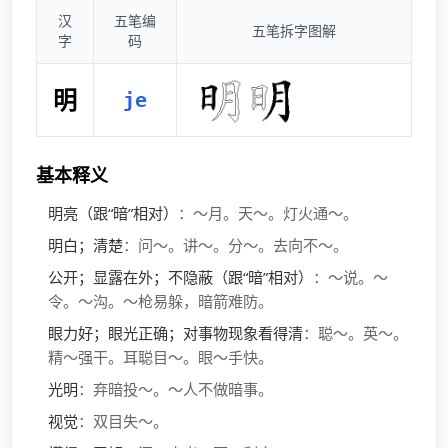
汉
五笔编
五笔拆字图解
字
码
明
je
基本释义
明亮（跟“暗”相对）
：～月。天～。灯火通～。
明白；清楚
：问～。讲～。分～。去向不～。
公开；显露在外；不隐蔽（跟“暗”相对）
：～说。～
令。～沟。～枪易躲，暗箭难防。
眼力好；眼光正确；对事物现象看得清
：聪～。英～。
精～强干。耳聪目～。眼～手快。
光明
：弃暗投～。～人不做暗事。
视觉
：双目失～。