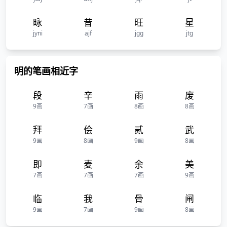
昹
昔
旺
星
jyni
ajf
jgg
jtg
明的笔画相近字
段
辛
雨
废
9画
7画
8画
8画
拜
侩
贰
武
9画
8画
9画
8画
即
麦
余
美
7画
7画
7画
9画
临
我
骨
闸
9画
7画
9画
8画