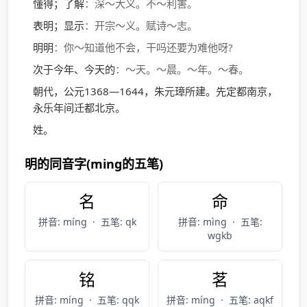
懂得；了解
：深～大义。不～利害。
表明；显示
：开宗～义。赋诗～志。
明明
：你～知道他不会，干吗还要为难他呀?
次于今年、今天的
：～天。～晨。～年。～春。
朝代，公元1368—1644，朱元璋所建。先定都南京，
永乐年间迁都北京。
姓。
明的同音字(ming的五笔)
名
命
拼音: míng
·
五笔: qk
拼音: mìng
·
五笔:
wgkb
铭
茗
拼音: míng
·
五笔: qqk
拼音: míng
·
五笔: aqkf