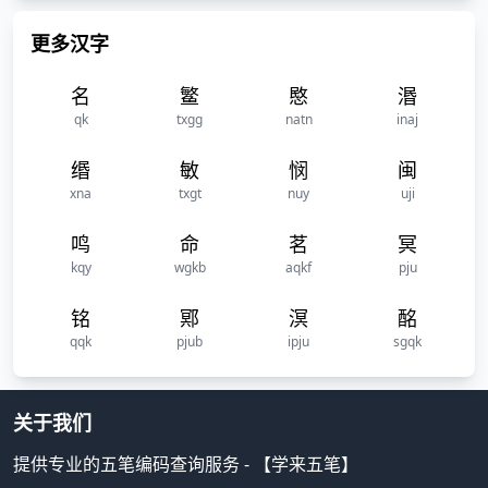
更多汉字
名
鳘
愍
湣
qk
txgg
natn
inaj
缗
敏
悯
闽
xna
txgt
nuy
uji
鸣
命
茗
冥
kqy
wgkb
aqkf
pju
铭
鄍
溟
酩
qqk
pjub
ipju
sgqk
关于我们
提供专业的五笔编码查询服务 - 【学来五笔】