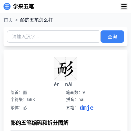
学来五笔
首页
>
耏的五笔怎么打
查询
ér
nài
部首：而
笔画数：9
字符集：GBK
拼音：nai
dmje
繁体：耏
五笔：
耏的五笔编码和拆分图解