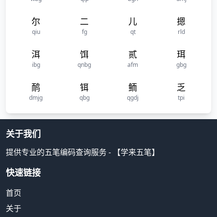
尔
二
儿
摁
qiu
fg
qt
rld
洱
饵
贰
珥
ibg
qnbg
afm
gbg
鸸
铒
鲕
乏
dmjg
qbg
qgdj
tpi
关于我们
提供专业的五笔编码查询服务 - 【学来五笔】
快速链接
首页
关于