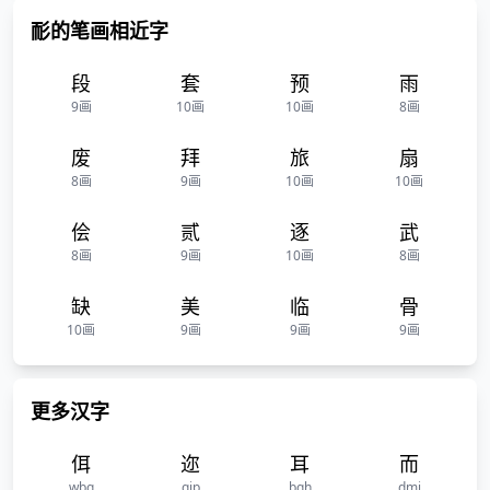
耏的笔画相近字
段
套
预
雨
9画
10画
10画
8画
废
拜
旅
扇
8画
9画
10画
10画
侩
贰
逐
武
8画
9画
10画
8画
缺
美
临
骨
10画
9画
9画
9画
更多汉字
佴
迩
耳
而
wbg
qip
bgh
dmj