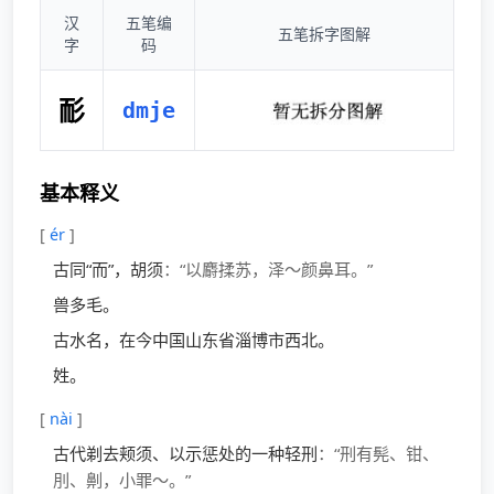
汉
五笔编
五笔拆字图解
字
码
耏
dmje
基本释义
[
ér
]
古同“而”，胡须
：“以麝揉苏，泽～颜鼻耳。”
兽多毛。
古水名，在今中国山东省淄博市西北。
姓。
[
nài
]
古代剃去颊须、以示惩处的一种轻刑
：“刑有髡、钳、
刖、劓，小罪～。”