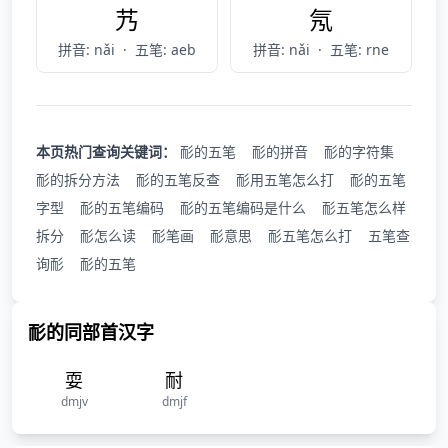
艿
氖
拼音: nǎi
·
五笔: aeb
拼音: nǎi
·
五笔: rne
本页热门查询关键词：
耏的五笔
耏的拼音
耏的字符集
耏的拆分方法
耏的五笔反查
耏用五笔怎么打
耏的五笔
字型
耏的五笔编码
耏的五笔编码是什么
耏五笔怎么样
拆分
耏怎么读
耏笔画
耏意思
耏五笔怎么打
五笔查
询耏
耏的五笔
耏的同部首汉字
耍
耐
dmjv
dmjf