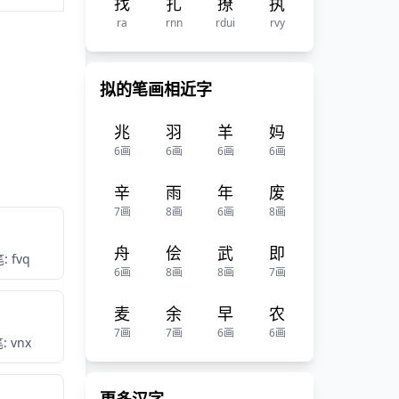
找
扎
撩
执
ra
rnn
rdui
rvy
拟的笔画相近字
兆
羽
羊
妈
6画
6画
6画
6画
辛
雨
年
废
7画
8画
6画
8画
舟
侩
武
即
: fvq
6画
8画
8画
7画
麦
余
早
农
7画
7画
6画
6画
: vnx