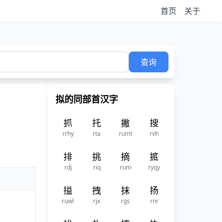
首页
关于
查询
拟的同部首汉字
抓
托
撇
搜
rrhy
rta
rumt
rvh
排
挑
摘
掋
rdj
riq
rum
ryqy
搤
拽
抹
扬
ruwl
rjx
rgs
rnr