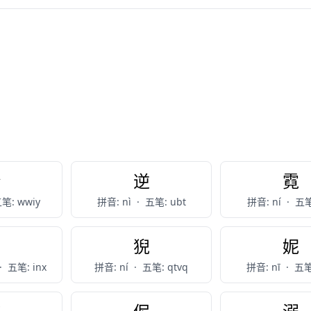
伱
逆
霓
笔: wwiy
拼音: nì
·
五笔: ubt
拼音: ní
·
五笔
泥
猊
妮
·
五笔: inx
拼音: ní
·
五笔: qtvq
拼音: nī
·
五笔