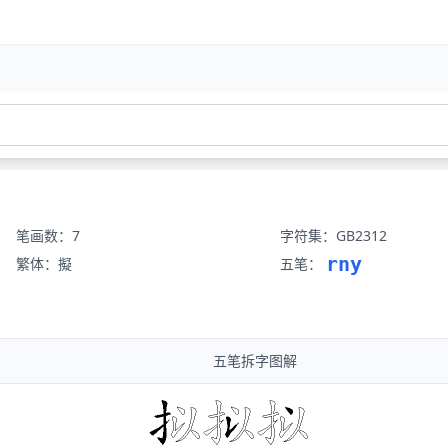
笔画数：7
字符集：GB2312
rny
繁体：擬
五笔：
五笔拆字图解