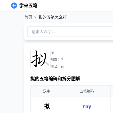
学来五笔
首页
>
拟的五笔怎么打
nǐ
部首：扌
拼音：ni
拟的五笔编码和拆分图解
汉字
五笔编码
拟
rny