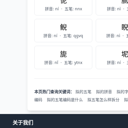
怩
拼音: ní
·
五笔: nnx
拼音: nì
·
鲵
拼音: ní
·
五笔: qgvq
拼音: nì
·
旎
拼音: nǐ
·
五笔: ytnx
拼音: ní
·
本页热门查询关键词：
拟的五笔
拟的拼音
拟的
编码
拟的五笔编码是什么
拟五笔怎么样拆分
拟
关于我们