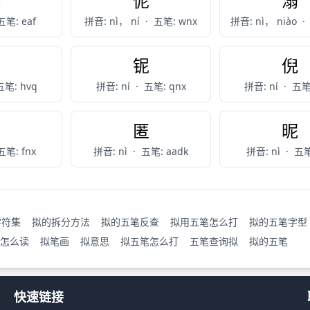
腻
伲
溺
五笔: eaf
拼音: nì， ní
·
五笔: wnx
拼音: nì， niào
·
睨
铌
倪
五笔: hvq
拼音: ní
·
五笔: qnx
拼音: ní
·
五笔
坭
匿
昵
五笔: fnx
拼音: nì
·
五笔: aadk
拼音: nì
·
五笔
字符集
拟的拆分方法
拟的五笔反查
拟用五笔怎么打
拟的五笔字型
怎么读
拟笔画
拟意思
拟五笔怎么打
五笔查询拟
拟的五笔
快速链接