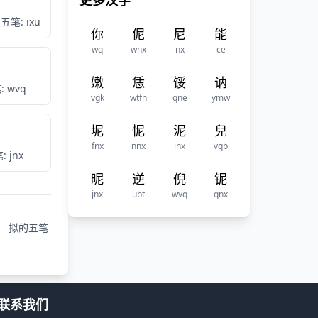
更多汉字
五笔: ixu
你
伲
尼
能
wq
wnx
nx
ce
嫩
恁
馁
讷
: wvq
vgk
wtfn
qne
ymw
坭
怩
泥
兒
fnx
nnx
inx
vqb
: jnx
昵
逆
倪
铌
jnx
ubt
wvq
qnx
拟的五笔
联系我们