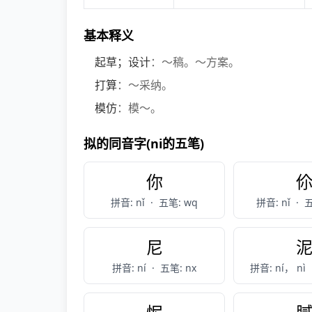
基本释义
起草；设计
：～稿。～方案。
打算
：～采纳。
模仿
：模～。
拟的同音字(ni的五笔)
你
拼音: nǐ
·
五笔: wq
拼音: nǐ
·
五
尼
拼音: ní
·
五笔: nx
拼音: ní， nì